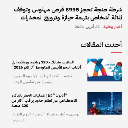
شرطة طنجة تحجز 8955 قرص مهلوس وتوقف
ثلاثة أشخاص بتهمة حيازة وترويج المخدرات
أخبار وطنية
27 أبريل، 2024
أحدث المقالات
المغرب يشارك بـ 120 رياضيا ورياضية في
ألعاب البحر الأبيض المتوسط “تارانتو 2026”
كشفت اللجنة الوطنية الأولمبية المغربية،
رسميا، عن تفاصيل الوفد...
“أدنوك” تعزز عمليات الحفر بالذكاء
الاصطناعي عبر نظام جديد يراقب أكثر من
120 منصة
أبوظبي – أعلنت شركة "أدنوك"، اليوم الثلاثاء،
عن بدء...