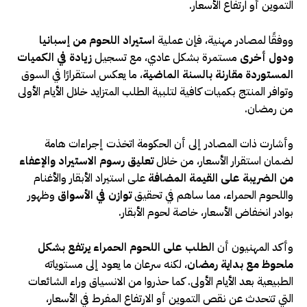
التموين أو ارتفاع الأسعار.
ووفقًا لمصادر مهنية، فإن عملية
استيراد اللحوم من إسبانيا
ودول أخرى
مستمرة بشكل عادي، مع تسجيل
زيادة في الكميات
المستوردة مقارنة بالسنة الماضية
، ما يعكس استقرارًا في السوق
وتوافر المنتج بكميات كافية لتلبية الطلب المتزايد خلال الأيام الأولى
من رمضان.
وأشارت ذات المصادر إلى أن الحكومة اتخذت إجراءات هامة
لضمان استقرار الأسعار، من خلال
تعليق رسوم الاستيراد والإعفاء
من الضريبة على القيمة المضافة
على استيراد الأبقار والأغنام
واللحوم الحمراء، مما ساهم في تحقيق
توازن في الأسواق
وظهور
بوادر انخفاض الأسعار، خاصة لحوم الأبقار.
وأكد المهنيون أن
الطلب على اللحوم الحمراء يرتفع بشكل
ملحوظ مع بداية رمضان
، لكنه سرعان ما يعود إلى مستوياته
الطبيعية بعد الأيام الأولى. كما حذروا من الانسياق وراء الشائعات
التي تتحدث عن نقص التموين أو الارتفاع المفرط في الأسعار،