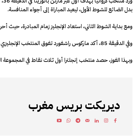
ورد
بدل الضائع للشوط الأول، ليعيد المباراة إلى أجواء المنافسة.
ومع بداية الشوط الثاني، استعاد الإنجليز زمام المبادرة، حيث أحرز جود بيلين
وفي الدقيقة 85، أكد ماركوس راشفورد تفوق المنتخب الإنجليزي بتسجيل الهدف الرابع، ليحسم المباراة لصالح “الأسود الثلاثة”.
وبهذا الفوز، حصد منتخب إنجلترا أول ثلاث نقاط في المجموعة الث
ديريكت بريس مغرب