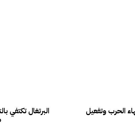
اء الحرب وتفعيل
البرتغال تكتفي با
م