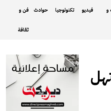
 و
فيديو
تكنولوجيا
حوادث
فن و
ثقافة
تهل