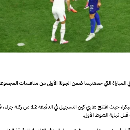
منتخب إنجلترا فوزا مهما على نظيره الكرواتي بنتيجة 4-2، في المباراة التي جمعتهما ضمن الجولة الأولى من منافسات 
ودخل المنتخب الإنجليزي اللقاء بقوة، ونجح في فرض أفضليته مبكرا، حيث افتتح ها