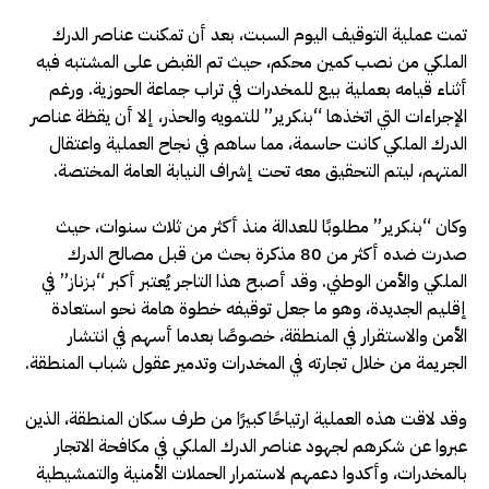
تمت عملية التوقيف اليوم السبت، بعد أن تمكنت عناصر الدرك
الملكي من نصب كمين محكم، حيث تم القبض على المشتبه فيه
أثناء قيامه بعملية بيع للمخدرات في تراب جماعة الحوزية. ورغم
الإجراءات التي اتخذها “بنكرير” للتمويه والحذر، إلا أن يقظة عناصر
الدرك الملكي كانت حاسمة، مما ساهم في نجاح العملية واعتقال
المتهم، ليتم التحقيق معه تحت إشراف النيابة العامة المختصة.
وكان “بنكرير” مطلوبًا للعدالة منذ أكثر من ثلاث سنوات، حيث
صدرت ضده أكثر من 80 مذكرة بحث من قبل مصالح الدرك
الملكي والأمن الوطني. وقد أصبح هذا التاجر يُعتبر أكبر “بزناز” في
إقليم الجديدة، وهو ما جعل توقيفه خطوة هامة نحو استعادة
الأمن والاستقرار في المنطقة، خصوصًا بعدما أسهم في انتشار
الجريمة من خلال تجارته في المخدرات وتدمير عقول شباب المنطقة.
وقد لاقت هذه العملية ارتياحًا كبيرًا من طرف سكان المنطقة، الذين
عبروا عن شكرهم لجهود عناصر الدرك الملكي في مكافحة الاتجار
بالمخدرات، وأكدوا دعمهم لاستمرار الحملات الأمنية والتمشيطية