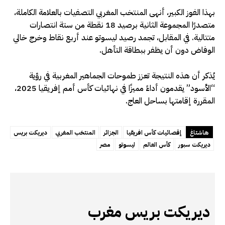
بهذا الفوز الكبير، أنهى المنتخب المغربي التصفيات بالعلامة الكاملة،
متصدرًا المجموعة الثانية برصيد 18 نقطة من ستة انتصارات
متتالية. في المقابل، تجمد رصيد ليسوتو عند أربع نقاط وخرج خالي
الوفاض دون أن يظفر ببطاقة التأهل.
يُذكر أن هذه النتيجة تعزز طموحات الجماهير المغربية في رؤية
“الأسود” يقدمون أداءً مميزًا في نهائيات كأس أمم إفريقيا 2025،
المقررة إقامتها بساحل العاج.
هاشتاغ
إقصائيات كأس افريقيا
الجزائر
المنتخب المغربي
ديريكت بريس
ديريكت سبور
كأس العالم
ليسوتو
مصر
ديريكت بريس مغرب