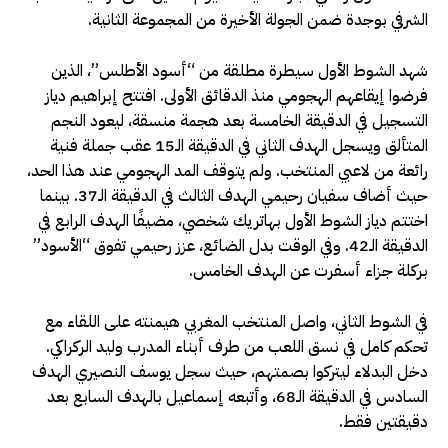
الشرفي بوجدة ضمن الجولة الأخيرة من المجموعة الثانية.
شهد الشوط الأول سيطرة مطلقة من “أسود الأطلس”، الذين
فرضوا إيقاعهم الهجومي منذ الدقائق الأولى. افتتح إبراهيم دياز
التسجيل في الدقيقة الخامسة بعد هجمة منسقة، ليعود النجم
المتألق ويسجل الهدف الثاني في الدقيقة الـ15 عقب جملة فنية
رائعة من لاعبي المنتخب. ولم يتوقف المد الهجومي عند هذا الحد،
حيث أضاف سفيان رحيمي الهدف الثالث في الدقيقة الـ37. بينما
اختتم دياز الشوط الأول بهاتريك شخصي، مضيفًا الهدف الرابع في
الدقيقة الـ42. وفي الوقت بدل الضائع، عزز رحيمي تفوق “الأسود”
بركلة جزاء أسفرت عن الهدف الخامس.
في الشوط الثاني، واصل المنتخب المغربي هيمنته على اللقاء مع
تحكم كامل في نسق اللعب من طرف أبناء المدرب وليد الركراكي.
دخل البدلاء ليتركوا بصمتهم، حيث سجل يوسف النصيري الهدف
السادس في الدقيقة الـ68، وأتبعه إسماعيل بالهدف السابع بعد
دقيقتين فقط.