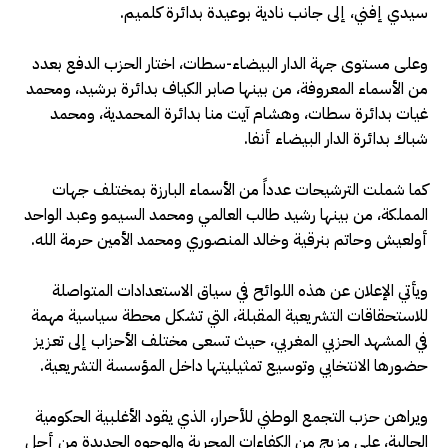
سيدي إفني، إلى جانب نادية بوعيدة بدائرة كلميم.
وعلى مستوى جهة الدار البيضاء-سطات، اختار الحزب الدفع بعدد
من الأسماء المعروفة، من بينها صابر الكياف بدائرة برشيد، ومحمد
غيات بدائرة سطات، وهشام آيت منا بدائرة المحمدية، ومحمد
شباك بدائرة الدار البيضاء أنفا.
كما شملت الترشيحات عدداً من الأسماء البارزة بمختلف جهات
المملكة، من بينها رشيد طالب العالمي ومحمد السيمو وعبد الواحد
أولعيش وحاتم بنرقية وخالد المنصوري ومحمد الأمين حرمة الله.
ويأتي الإعلان عن هذه اللوائح في سياق الاستعدادات المتواصلة
للاستحقاقات التشريعية المقبلة، التي تشكل محطة سياسية مهمة
في المشهد الحزبي المغربي، حيث تسعى مختلف الأحزاب إلى تعزيز
حضورها الانتخابي وتوسيع تمثيليتها داخل المؤسسة التشريعية.
ويراهن حزب التجمع الوطني للأحرار، الذي يقود الأغلبية الحكومية
الحالية، على مزيج من الكفاءات المجربة والوجوه الجديدة من أجل