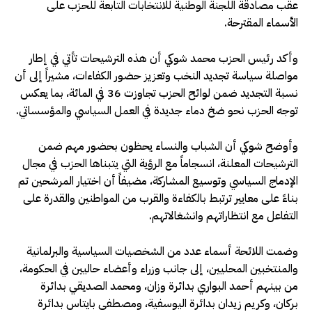
عقب مصادقة اللجنة الوطنية للانتخابات التابعة للحزب على
الأسماء المقترحة.
وأكد رئيس الحزب محمد شوكي أن هذه الترشيحات تأتي في إطار
مواصلة سياسة تجديد النخب وتعزيز حضور الكفاءات، مشيراً إلى أن
نسبة التجديد ضمن لوائح الحزب تجاوزت 36 في المائة، بما يعكس
توجه الحزب نحو ضخ دماء جديدة في العمل السياسي والمؤسساتي.
وأوضح شوكي أن الشباب والنساء يحظون بحضور مهم ضمن
الترشيحات المعلنة، انسجاماً مع الرؤية التي يتبناها الحزب في مجال
الإدماج السياسي وتوسيع المشاركة، مضيفاً أن اختيار المرشحين تم
بناءً على معايير ترتبط بالكفاءة والقرب من المواطنين والقدرة على
التفاعل مع انتظاراتهم وانشغالاتهم.
وضمت اللائحة أسماء عدد من الشخصيات السياسية والبرلمانية
والمنتخبين المحليين، إلى جانب وزراء وأعضاء حاليين في الحكومة،
من بينهم أحمد البواري بدائرة وزان، ومحمد الصديقي بدائرة
بركان، وكريم زيدان بدائرة اليوسفية، ومصطفى بايتاس بدائرة