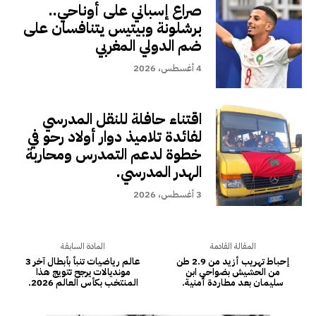
صراع إسباني على أوناحي..
برشلونة وبيتيس يتنافسان على
ضم الدولي المغربي
4 أغسطس، 2026
اقتناء حافلة للنقل المدرسي
لفائدة تلاميذ دوار أولاد رحو في
خطوة لدعم التمدرس ومحاربة
الهدر المدرسي.
3 أغسطس، 2026
المقالة القادمة
المادة السابقة
إحباط تهريب أزيد من 2.9 طن
عالم رياضيات تنبأ بأبطال آخر 3
من الحشيش بضواحي ابن
مونديالات يرجح تتويج هذا
سليمان بعد مطاردة أمنية.
المنتخب بكأس العالم 2026.