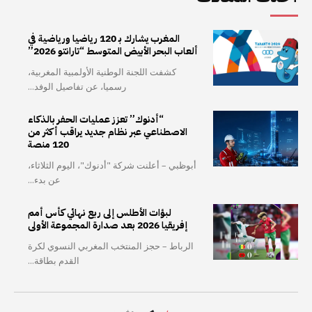
المغرب يشارك بـ 120 رياضيا ورياضية في
ألعاب البحر الأبيض المتوسط “تارانتو 2026”
كشفت اللجنة الوطنية الأولمبية المغربية،
رسميا، عن تفاصيل الوفد...
“أدنوك” تعزز عمليات الحفر بالذكاء
الاصطناعي عبر نظام جديد يراقب أكثر من
120 منصة
أبوظبي – أعلنت شركة "أدنوك"، اليوم الثلاثاء،
عن بدء...
لبؤات الأطلس إلى ربع نهائي كأس أمم
إفريقيا 2026 بعد صدارة المجموعة الأولى
الرباط – حجز المنتخب المغربي النسوي لكرة
القدم بطاقة...