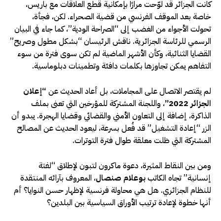
كانت الجزائر قد لوّحت مرارًا بإمكانية قطع العلاقات مع باريس،
خاصة بعد الموقف الفرنسي من قضية الصحراء. لكن، فجأة،
تحولت الأجواء من الغضب إلى “الصراحة الودية”، كما جاء في البيان
الرسمي للرئاسة الجزائرية. ناقش الرئيسان “بشكل مطول وصريح”
القضايا الثنائية، وكأن الأشهر الماضية لم تكن سوى فترة من سوء
التفاهم يمكن تجاوزها بكلمات دافئة وتطمينات دبلوماسية.
لم يقتصر الاتصال على المجاملات، بل أعاد الحديث عن
“إعلان
الجزائر 2022”
، واللجنة المشتركة للمؤرخين التي تعنى بملف
الذاكرة، إضافة إلى التعاون الأمني والقضائي وقضايا الهجرة. يبدو أن
الزر “إعادة التشغيل” قد فُعل بسرعة، ليعود الحديث عن المصالح
المشتركة التي ظلت معلقة طوال فترة التوترات.
ومن بين النقاط المثيرة، دعوة ماكرون لتبون لإطلاق “لفتة
إنسانية” تجاه الكاتب
بوعلام صنصال
، المعروف بآرائه المنتقدة
للنظام الجزائري. هل هي محاولة فرنسية لإظهار حسن النوايا؟ أم
أنها خطوة لإعادة ترتيب الأوراق السياسية بين البلدين؟