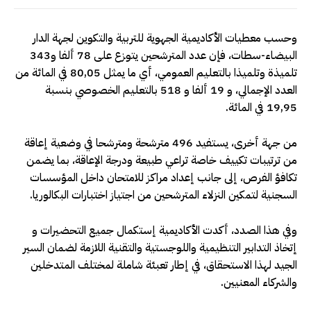
وحسب معطيات الأكاديمية الجهوية للتربية والتكوين لجهة الدار
البيضاء-سطات، فإن عدد المترشحين يتوزع على 78 ألفا و343
تلميذة وتلميذا بالتعليم العمومي، أي ما يمثل 80,05 في المائة من
العدد الإجمالي، و 19 ألفا و 518 بالتعليم الخصوصي بنسبة
19,95 في المائة.
من جهة أخرى، يستفيد 496 مترشحة ومترشحا في وضعية إعاقة
من ترتيبات تكييف خاصة تراعي طبيعة ودرجة الإعاقة، بما يضمن
تكافؤ الفرص، إلى جانب إعداد مراكز للامتحان داخل المؤسسات
السجنية لتمكين النزلاء المترشحين من اجتياز اختبارات البكالوريا.
وفي هذا الصدد، أكدت الأكاديمية إستكمال جميع التحضيرات و
إتخاذ التدابير التنظيمية واللوجستية والتقنية اللازمة لضمان السير
الجيد لهذا الاستحقاق، في إطار تعبئة شاملة لمختلف المتدخلين
والشركاء المعنيين.