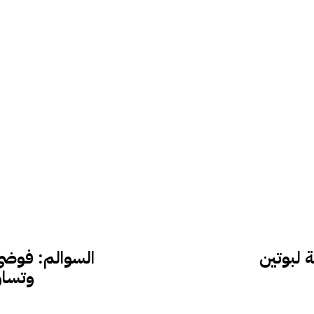
 لبوتين
السوالم: فوض
وتساؤ