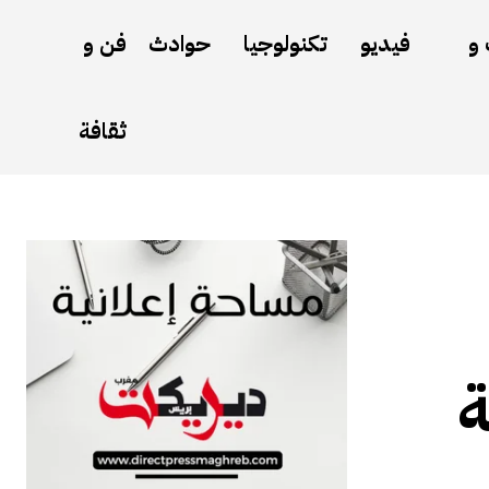
 و
فيديو
تكنولوجيا
حوادث
فن و
ثقافة
ة