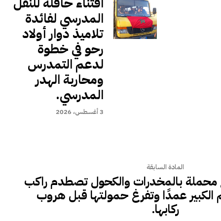
اقتناء حافلة للنقل
المدرسي لفائدة
تلاميذ دوار أولاد
رحو في خطوة
لدعم التمدرس
ومحاربة الهدر
المدرسي.
3 أغسطس، 2026
المادة السابقة
ع محملة بالمخدرات والكحول تصطدم راكب
الكبير عمدًا وتفرغ حمولتها قبل هروب
ركابها.