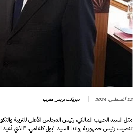
ديريكت بريس مغرب
12 أغسطس، 2024
مثل السيد الحبيب المالكي، رئيس المجلس الأعلى للتربية والت
تنصيب رئيس جمهورية رواندا السيد “بول كاغامي، “الذي أعيد انتخابه رئيسًا، يوم 15 يول