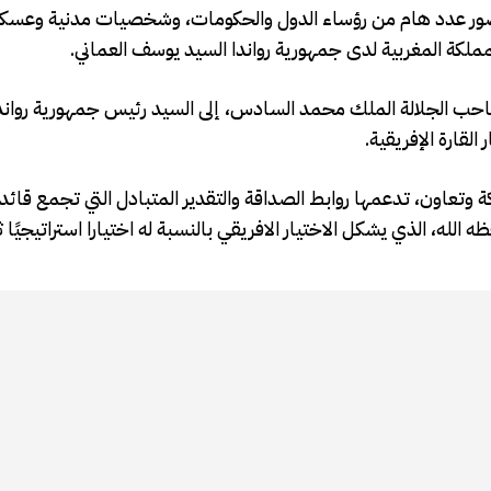
 المراسم في كيغالي، يوم الأحد 11 غشت 2024، بحضور عدد هام من رؤساء الدول والحكومات، وشخصيات مدني
مملكة المغربية لدى جمهورية رواندا السيد يوسف العماني.
احب الجلالة الملك محمد السادس، إلى السيد رئيس جمهورية رواندا
لقارة الإفريقية.
كة وتعاون، تدعمها روابط الصداقة والتقدير المتبادل التي تجمع قائد
، الذي يشكل الاختيار الافريقي بالنسبة له اختيارا استراتيجيًا ثاب