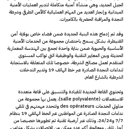
الجيل الجديد، وهي منشأة أمنية متكاملة لتدبير العمليات الأمنية
الميدانية وإنجاز العديد من المهام العملياتية كالأمن الطرقي وشرطة
النجدة والمراقبة الحضرية بالكاميرات.
وقد تم إدماج هذه البنية الجديدة ضمن فضاء خاص بولاية أمن
القنيطرة، بشكل يسمح باحتضان مجموعة من الخدمات الأمنية
الأساسية والحيوية ضمن بناية واحدة تجمع بين الهندسة المعمارية
الحديثة وبين المعايير التقنية والوظيفية التي تواكب المستوى
المتقدم لعمل مصالح الشرطة، خصوصا تلك المتعلقة بالاستجابة
لنداءات النجدة الصادرة عبر خط الهاتف 19 وتدبير التدخلات
الشرطية بالشارع العام.
وتحتوي القاعة الجديدة للقيادة والتنسيق على قاعة متعددة
الاستعمالات (salle polyvalente)، يعمل بها مجموعة من
مناولي الخدمات des opérateurs وتتحدد مهمتهم في تلقي
نداءات النجدة الصادرة عن المواطنين عبر الخط الهاتفي 19 بنظام
7/7 و24/24، وذلك عبر أرضية تقنية تم تطويرها خصيصا من
أجل تلقي ومعالجة أكبر عدد ممكن من الاتصالات بشكل متزامن،