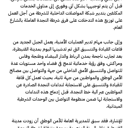
قبل أن يتم توجيهها بشكل آني وفوري إلى مناولي الخدمات
المكلفين بتدبير شبكة المواصلات الداخلية للشرطة من أجل العمل
على توزيع هذه التدخلات على فرق شرطة النجدة العاملة بالشارع
العام.
وإلى جانب مهام تدبير العمليات الأمنية، يعمل الجيل الجديد من
قاعات القيادة والتنسيق التي تم تدشينها اليوم بمدينة القنيطرة،
بعد تجارب ناجحة بمدن الرباط والدار البيضاء وطنجة وفاس
ومراكش، وفق رؤية خدماتية تدمج في فضاء واحد مستويات عدة
للتواصل والتنسيق الأمني الداخلي من جهة والتواصل بين مصالح
الأمن الوطني والمواطنين من جهة ثانية، بحيث تعمل كل قاعة
للقيادة والتنسيق على الاستجابة لنداءات النجدة الصادرة عن
المواطنين عبر آلية خط النجدة، قبل إدماج هذه النداءات
والاستجابة لها ضمن منظومة التواصل بين الوحدات الشرطية
الميدانية.
للإشارة، فقد سبق للمديرية العامة للأمن الوطني أن زودت مدينة
القنيطرة خلال السنة المنصرمة بوحدة متنقلة لشرطة النجدة،