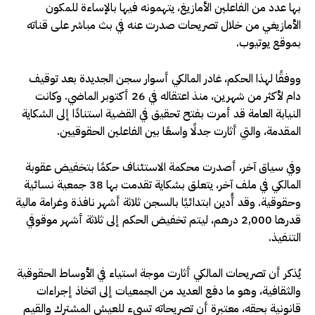
بها عدد من الفاعلين الأمازيغ، يتهمونه فيها بالإساءة للمكون
الأمازيغي من خلال تصريحات صدرت عنه في بث مباشر على قناته
بموقع يوتيوب.
ووفقًا لهذا الحكم، غادر المالكي أسوار سجن الجديدة بعد توقيف
دام لأكثر من شهرين، منذ اعتقاله في 26 أكتوبر الماضي. وكانت
النيابة العامة قد أمرت بفتح تحقيق في القضية استنادًا إلى الشكاية
المقدمة، والتي أثارت جدلًا واسعًا بين الفاعلين الحقوقيين.
وفي سياق آخر، أصدرت محكمة الاستئناف حكمًا بتخفيض عقوبة
المالكي في ملف آخر، يتعلق بشكاية تقدمت بها 38 جمعية نسائية
وحقوقية. وقد أُدين ابتدائيًا بالسجن ثلاثة أشهر نافذة وغرامة مالية
قدرها 2,000 درهم، ليتم تخفيض الحكم إلى ثلاثة أشهر موقوفي
التنفيذ.
يُذكر أن تصريحات المالكي أثارت موجة استياء في الأوساط الحقوقية
والثقافية، وهو ما دفع العديد من الجمعيات إلى اتخاذ إجراءات
قانونية بحقه، معتبرة أن تصريحاته تسيء للعيش المشترك والقيم