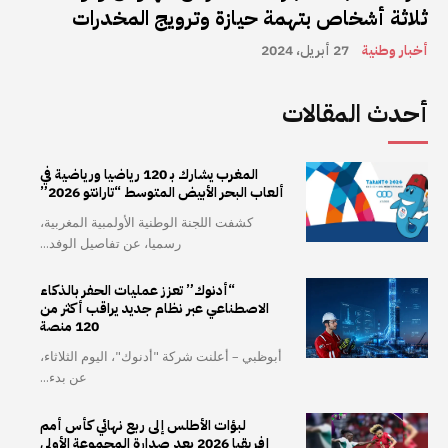
ثلاثة أشخاص بتهمة حيازة وترويج المخدرات
أخبار وطنية
27 أبريل، 2024
أحدث المقالات
المغرب يشارك بـ 120 رياضيا ورياضية في
ألعاب البحر الأبيض المتوسط “تارانتو 2026”
كشفت اللجنة الوطنية الأولمبية المغربية،
رسميا، عن تفاصيل الوفد...
“أدنوك” تعزز عمليات الحفر بالذكاء
الاصطناعي عبر نظام جديد يراقب أكثر من
120 منصة
أبوظبي – أعلنت شركة "أدنوك"، اليوم الثلاثاء،
عن بدء...
لبؤات الأطلس إلى ربع نهائي كأس أمم
إفريقيا 2026 بعد صدارة المجموعة الأولى