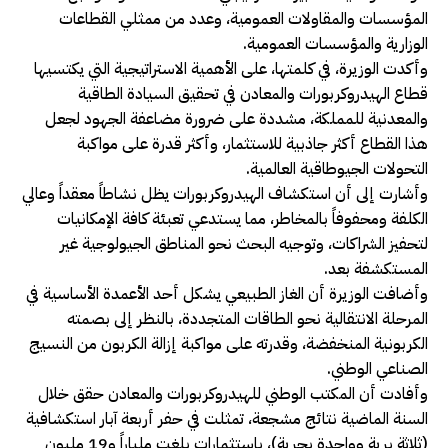
المؤسسات والمقاولات العمومية، وعدد من ممثلي القطاعات
الوزارية والمؤسسات العمومية.
وأكدت الوزيرة، في كلمتها، على الأهمية الاستراتيجية التي يكتسيها
قطاع الهيدروكربورات والمعادن في تحقيق السيادة الطاقية
والمعدنية للمملكة، مشددة على ضرورة مضاعفة الجهود لجعل
هذا القطاع أكثر جاذبية للاستثمار، وأكثر قدرة على مواكبة
التحولات الجيوطاقية العالمية.
وأشارت إلى أن استكشاف الهيدروكربورات يظل نشاطاً معقداً وعالي
الكلفة ومحفوفاً بالمخاطر، مما يستدعي تعبئة كافة الإمكانيات
لتحفيز الشراكات، وتوجيه البحث نحو المناطق الجيولوجية غير
المستكشفة بعد.
وأضافت الوزيرة أن الغاز الطبيعي يشكل أحد الأعمدة الأساسية في
المرحلة الانتقالية نحو الطاقات المتجددة، بالنظر إلى بصمته
الكربونية المنخفضة، وقدرته على مواكبة إزالة الكربون من النسيج
الصناعي الوطني.
وأفادت أن المكتب الوطني للهيدروكربورات والمعادن حقق خلال
السنة الماضية نتائج مشجعة، تمثلت في حفر أربعة آبار استكشافية
(ثلاثة برية وواحدة بحرية)، باستثمارات بلغت ملياراً و19 مليون