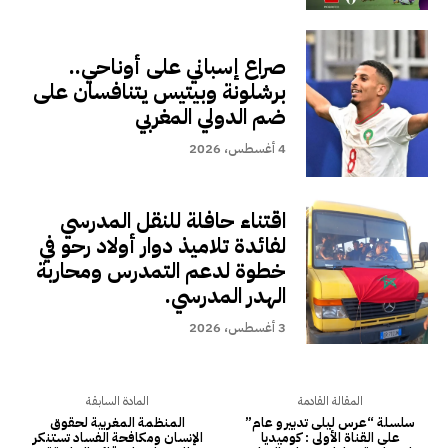
صراع إسباني على أوناحي..
برشلونة وبيتيس يتنافسان على
ضم الدولي المغربي
4 أغسطس، 2026
اقتناء حافلة للنقل المدرسي
لفائدة تلاميذ دوار أولاد رحو في
خطوة لدعم التمدرس ومحاربة
الهدر المدرسي.
3 أغسطس، 2026
المقالة القادمة
المادة السابقة
سلسلة “عرس ليلى تدبيرو عام”
المنظمة المغربية لحقوق
على القناة الأولى : كوميديا
الإنسان ومكافحة الفساد تستنكر