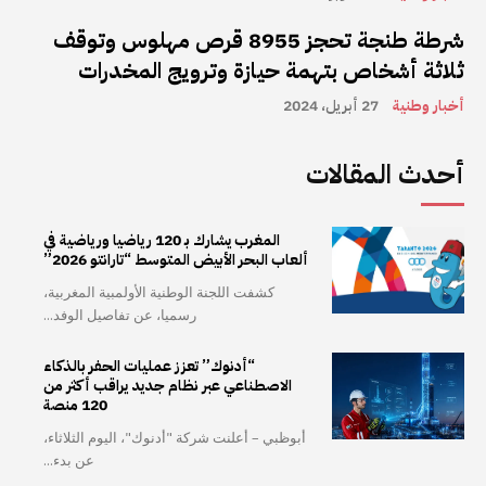
شرطة طنجة تحجز 8955 قرص مهلوس وتوقف
ثلاثة أشخاص بتهمة حيازة وترويج المخدرات
أخبار وطنية
27 أبريل، 2024
أحدث المقالات
المغرب يشارك بـ 120 رياضيا ورياضية في
ألعاب البحر الأبيض المتوسط “تارانتو 2026”
كشفت اللجنة الوطنية الأولمبية المغربية،
رسميا، عن تفاصيل الوفد...
“أدنوك” تعزز عمليات الحفر بالذكاء
الاصطناعي عبر نظام جديد يراقب أكثر من
120 منصة
أبوظبي – أعلنت شركة "أدنوك"، اليوم الثلاثاء،
عن بدء...