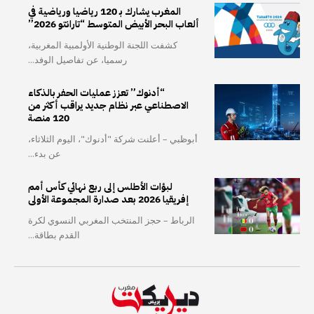
المغرب يشارك بـ 120 رياضيا ورياضية في
ألعاب البحر الأبيض المتوسط “تارانتو 2026”
كشفت اللجنة الوطنية الأولمبية المغربية،
رسميا، عن تفاصيل الوفد...
“أدنوك” تعزز عمليات الحفر بالذكاء
الاصطناعي عبر نظام جديد يراقب أكثر من
120 منصة
أبوظبي – أعلنت شركة "أدنوك"، اليوم الثلاثاء،
عن بدء...
لبؤات الأطلس إلى ربع نهائي كأس أمم
إفريقيا 2026 بعد صدارة المجموعة الأولى
الرباط – حجز المنتخب المغربي النسوي لكرة
القدم بطاقة...