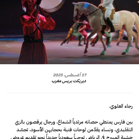
17 أغسطس، 2025
ديريكت بريس مغرب
رجاء العلوي.
بين فارس يمتطي حصانه مرتدياً الشماغ، ورجال يرقصون بالزي
التقليدي، ونساء يقدّمن لوحات فنية بحجابهن الأسود، تجسّد
خشبة المسرح في الرياض توجهاً سعودياً جديداً نحو تقديم عروض