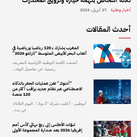
ثلاثة أشخاص بتهمة حيازة وترويج المخدرات
أخبار وطنية
27 أبريل، 2024
أحدث المقالات
المغرب يشارك بـ 120 رياضيا ورياضية في
ألعاب البحر الأبيض المتوسط “تارانتو 2026”
كشفت اللجنة الوطنية الأولمبية المغربية،
رسميا، عن تفاصيل الوفد...
“أدنوك” تعزز عمليات الحفر بالذكاء
الاصطناعي عبر نظام جديد يراقب أكثر من
120 منصة
أبوظبي – أعلنت شركة "أدنوك"، اليوم الثلاثاء،
عن بدء...
لبؤات الأطلس إلى ربع نهائي كأس أمم
إفريقيا 2026 بعد صدارة المجموعة الأولى