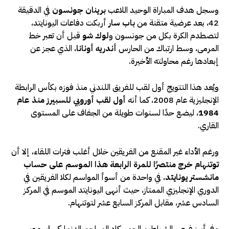
وسجل هدف المباراة الوحيد اللاعب
برينان جونسون
في الدقيقة
42، بعد عرضية متقنة من
باب سار
أربكت دفاعات اليونايتد،
لتصطدم الكرة بكل من جونسون و
لوك شو
قبل أن تعبر خط
المرمى، وسط ارتباك من الحارس
أندريه أونانا
، الذي عجز عن
إبعادها رغم محاولته الأخيرة.
ويُعد هذا التتويج أول لقب للفريق اللندني منذ فوزه بكأس الرابطة
الإنجليزية عام 2008، كما أنه
أول لقب أوروبي للسبيرز منذ عام
1984
، ليضع حدًا لسنوات طويلة من الجفاف على المستوى
القاري.
ورغم الأداء غير المقنع من الفريقين خلال أغلب فترات اللقاء، إلا أن
توتنهام خرج منتصرًا للمرة الرابعة هذا الموسم على حساب
مانشستر يونايتد
، في واحدة من أسوأ المواسم لكلا الفريقين في
الدوري الإنجليزي الممتاز، حيث أنهى اليونايتد الموسم في المركز
السادس عشر، مقابل المركز السابع عشر لتوتنهام.
وفي أبرز فرص الشياطين الحمر، كاد المهاجم الدنماركي
راسموس