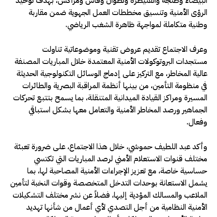
البيضاء وطنجة والقنيطرة وتطوان وفاس ومراكش، بهدف توحيد
الرؤى الأمنية وتنسيق مخططات العمل الجهوية ضمن مقاربة
وطنية متكاملة لمواجهة ظاهرة الشغب الرياضي.
وعرف الاجتماع تقديم عروض تقنية وموضوعاتية تناولت
مستجدات البروتوكولات الأمنية المعتمدة خلال المباريات المصنفة
عالية المخاطر، مع التركيز على إدماج الوسائل التكنولوجية الحديثة
في منظومة التأمين، من بينها أنظمة المراقبة البصرية والطائرات
المسيرة ومراكز القيادة الميدانية المتنقلة، بما يسمح بتتبع تحركات
الجماهير ورصد المخاطر الأمنية والتعامل معها بشكل استباقي
وفعال.
وأكد عبد اللطيف حموشي، خلال هذا الاجتماع، على ضرورة تعبئة
مختلف قنوات الاستعلام الأمني لرصد المباريات التي تكتسي
حساسية خاصة، مع تعزيز الإجراءات الأمنية المصاحبة لها، بما
يشمل الاستعانة بوحدات التدخل المتخصصة وقوات النخبة لتأمين
الملاعب والمسالك المؤدية إليها، فضلاً عن نشر مختلف التشكيلات
الأمنية النظامية من أجل التصدي لأي أعمال من شأنها تهديد