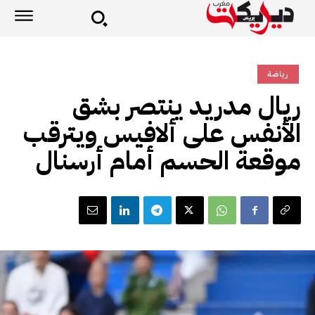
رياضة
ريال مدريد ينتصر بشق
الأنفس على ألافيس ويترقب
موقعة الحسم أمام أرسنال