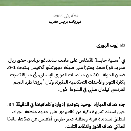
13 أبريل، 2025
ديريكت بريس مغرب
✍️ ايوب الهوري.
في أمسية حابسة للأنفاس على ملعب سانتياغو برنابيو، حقق ريال
مدريد فوزًا صعبًا ومثيرًا على ضيفه ديبورتيفو ألافيس بنتيجة 1-0،
ضمن الجولة الـ30 من منافسات الدوري الإسباني، في مباراة تميزت
بكثرة التوتر والأحداث التحكيمية المثيرة، وكان أبرزها طرد النجم
الفرنسي كيليان مبابي في الشوط الأول.
جاء هدف المباراة الوحيد بتوقيع إدواردو كامافينغا في الدقيقة 34،
حين استلم تمريرة ذكية من فالفيردي على حدود منطقة الجزاء،
ليطلق تسديدة قوية ومتقنة عجز حارس ألافيس عن صدّها، مانحًا
الملكي هدف الفوز والنقاط الثلاث.