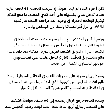
لكن أجواء اللقاء لم تهدأ طويلاً، إذ شهدت الدقيقة 43 لحظة فارقة
عندما تدخل مبابي بخشونة على أحد لاعبي الخصم، ما دفع الحكم
لإشهار البطاقة الحمراء في وجهه، بعد مراجعة اللقطة عبر تقنية
الـVAR، في قرار أثار انقسامًا واسعًا بين الجماهير والخبراء.
ورغم النقص العددي، ظهر ريال مدريد بشخصيته المعتادة في
الشوط الثاني، بينما حاول ألافيس استغلال الفرصة للعودة في
النتيجة. غير أن الفريق الضيف تعرض لضربة مماثلة بعد طرد لاعبه
مانو سانشيز في الدقيقة 65 إثر تدخل عنيف على فينيسيوس
جونيور، لتتساوى الكفتان من جديد.
وسيطر ريال مدريد على مجريات اللعب في الدقائق المتبقية، وسط
تألق لافت للحارس تيبو كورتوا، الذي أنقذ مرماه من هدف محقق
في الدقيقة 88، ليحسم “الميرينغي” المباراة بأقل الأضرار.
وبهذه النتيجة، رفع الريال رصيده إلى 66 نقطة، مواصلاً الضغط
على المتصدر بفارق أربع نقاط فقط، فيما تجمد رصيد ألافيس عند