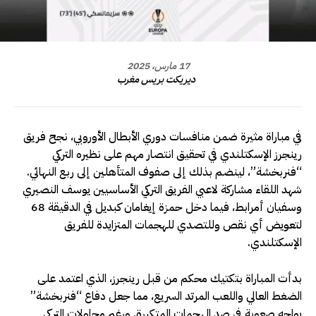
17 مارس، 2025
ديريكت بريس مغرب
في مباراة مثيرة ضمن منافسات دوري الأبطال الأوروبي، نجح فريق
رينجرز الإسكتلندي في تحقيق انتصار مهم على نظيره التركي
“فنربخشة”، لينضم بذلك إلى صفوف المتأهلين إلى ربع النهائي.
شهد اللقاء مشاركة لاعبي الفريق التركي الأساسيين يوسف النصيري
وسفيان أمرابط، فيما دخل حمزة إيغامان كبديل في الدقيقة 68
لتعويض أي نقص وللتصدي للهجمات المتزايدة للفريق
الإسكتلندي.
بدأت المباراة بتكتيك محكم من قبل رينجرز، الذي اعتمد على
الضغط العالي واللعب المرتد السريع، مما جعل دفاع “فنربخشة”
يواجه صعوبة في صد الهجمات المتكررة. ورغم محاولات التركي