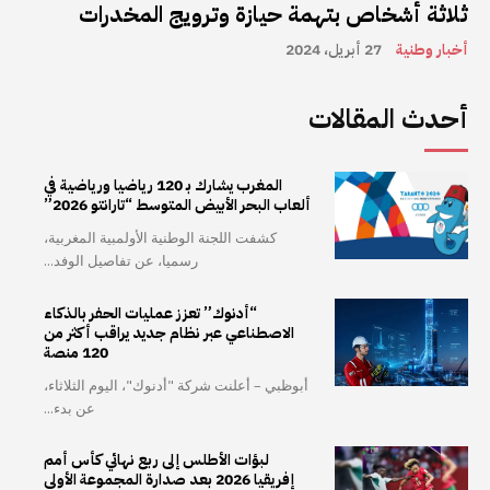
ثلاثة أشخاص بتهمة حيازة وترويج المخدرات
أخبار وطنية
27 أبريل، 2024
أحدث المقالات
المغرب يشارك بـ 120 رياضيا ورياضية في
ألعاب البحر الأبيض المتوسط “تارانتو 2026”
كشفت اللجنة الوطنية الأولمبية المغربية،
رسميا، عن تفاصيل الوفد...
“أدنوك” تعزز عمليات الحفر بالذكاء
الاصطناعي عبر نظام جديد يراقب أكثر من
120 منصة
أبوظبي – أعلنت شركة "أدنوك"، اليوم الثلاثاء،
عن بدء...
لبؤات الأطلس إلى ربع نهائي كأس أمم
إفريقيا 2026 بعد صدارة المجموعة الأولى