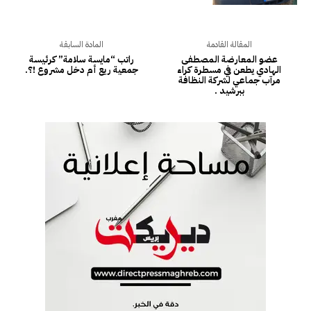
المقالة القادمة
المادة السابقة
عضو المعارضة المصطفى
راتب “مايسة سلامة” كرئيسة
الهادي يطعن في مسطرة كراء
جمعية ريع أم دخل مشروع !؟.
مرآب جماعي لشركة النظافة
ببرشيد .