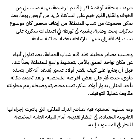
شهدت منطقة أولاد شاكر بإقليم الرشيدية، نهاية مسلسل من
الخوف والقلق الذي خيم على الساكنة لأزيد من أربعين يوماً، بعد
تمكن مجموعة من شباب المنطقة من إيقاف شخص كان موضوع
مذكرات بحث وطنية، يشتبه في تورطه في اعتداءات متكررة على
نساء، إضافة إلى شبهات ارتباطه بقضايا جنائية سابقة.
وحسب مصادر محلية، فقد قام شباب الجماعة، بعد تداول أنباء
عن مكان تواجد المعني بالأمر، بتمشيط واسع للمنطقة بحثاً عنه،
قبل أن يعثروا على كهف بقصر أولاد عيسى يُعتقد أنه كان يتخذه
مأوى، حيث عُثر على بعض أغراضه الشخصية. وبعد تحديد مكانه
بأحد المنازل بدوار أولاد شاكر، تمت محاصرته وضبطه رغم محاولته
مقاومة عملية التوقيف.
وتم تسليم المشتبه فيه لعناصر الدرك الملكي، التي باشرت إجراءاتها
القانونية المعتادة، في انتظار تقديمه أمام النيابة العامة المختصة
للنظر في المنسوب إليه.