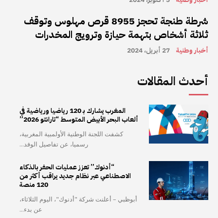
شرطة طنجة تحجز 8955 قرص مهلوس وتوقف
ثلاثة أشخاص بتهمة حيازة وترويج المخدرات
أخبار وطنية
27 أبريل، 2024
أحدث المقالات
المغرب يشارك بـ 120 رياضيا ورياضية في
ألعاب البحر الأبيض المتوسط “تارانتو 2026”
كشفت اللجنة الوطنية الأولمبية المغربية،
رسميا، عن تفاصيل الوفد...
“أدنوك” تعزز عمليات الحفر بالذكاء
الاصطناعي عبر نظام جديد يراقب أكثر من
120 منصة
أبوظبي – أعلنت شركة "أدنوك"، اليوم الثلاثاء،
عن بدء...