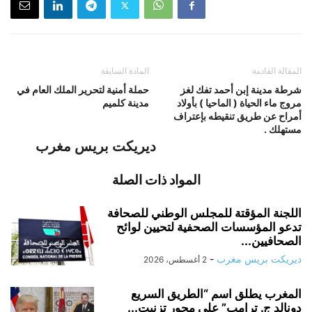
المقالة القادمة
المادة السابقة
شرطة مدينة إبن أحمد تفك لغز
حملة أمنية لتحرير الملك العام في
مروج ماء الحياة ( الماحيا ) بأولاد
مدينة كلميم
أمراح عن طريق تنقيطه بإعتراف
مستهلك .
ديريكت بريس مغرب
المواد ذات الصلة
اللجنة المؤقتة للمجلس الوطني للصحافة
تدعو المؤسسات الصحفية لتحيين لوائح
الصحافيين...
ديريكت بريس مغرب
-
2 أغسطس، 2026
المغرب يطلق اسم “الطريق السريع
دونالد ج. ترامب” على محور تزنيت...