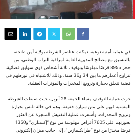
في عملية أمنية نوعية، تمكنت عناصر الشرطة بولاية أمن طنجة،
بالتنسيق مع مصالح المديرية العامة لمراقبة التراب الوطني، من
حجز 8955 قرصًا مهلوسًا وتوقيف ثلاثة أشخاص ذوي سوابق قضائية،
تتراوح أعمارهم ما بين 34 و36 سنة، وذلك للاشتباه في تورطهم في
قضية تتعلق بحيازة وترويج المخدرات والمؤثرات العقلية.
جرت عملية التوقيف مساء الجمعة 26 أبريل، حيث ضبطت الشرطة
المشتبه فيهم على متن سيارة خفيفة، وهم في حالة تلبس بحيازة
وترويج المخدرات. وأسفرت عملية التفتيش المنجزة عن العثور
بحوزتهم على 7605 أقراص مهلوسة من نوع “إكستازي” و1350
قرصًا مخدرًا من نوع “طرانكيمازين”، إلى جانب ميزان إلكتروني