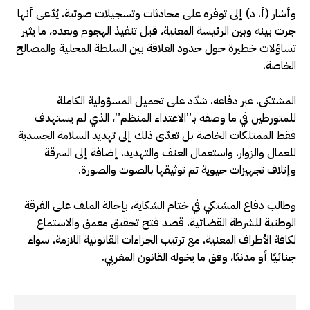
وأشار (أ. د) إلى توفره على محادثات وتسجيلات صوتية، يُدّعى أنها
جرت بينه وبين الرئيسة المعنية، قبل تنفيذ الهجوم وبعده، ما يثير
تساؤلات خطيرة حول حدود العلاقة بين السلطة المحلية والمصالح
الخاصة.
المشتكي، عبر دفاعه، شدّد على تحميل المسؤولية الكاملة
للمتورطين في ما وصفه بـ”الاعتداء المنظم”، الذي لم يستهدف
فقط الممتلكات الخاصة بل تعدّى ذلك إلى تهديد السلامة الجسدية
للعمال والزوار، واستعمال العنف والتهديد، إضافة إلى السرقة
وإتلاف تجهيزات حيوية تم توثيقها بالصوت والصورة.
وطالب دفاع المشتكي في ختام الشكاية، بإحالة الملف على الفرقة
الوطنية للشرطة القضائية، قصد فتح تحقيق معمق والاستماع
لكافة الأطراف المعنية، مع ترتيب الجزاءات القانونية اللازمة، سواء
جنائيًا أو مدنيًا، وفق ما يخوله القانون المغربي.