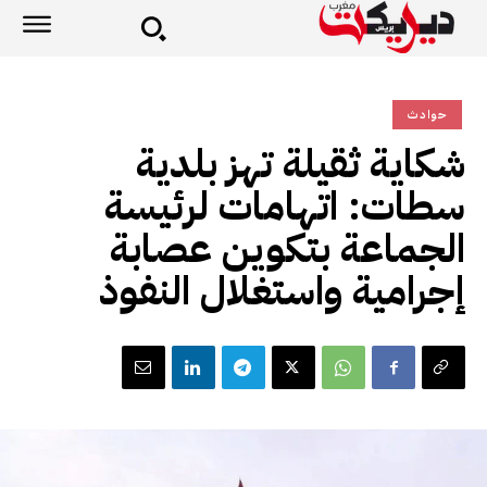
حوادث
شكاية ثقيلة تهز بلدية
سطات: اتهامات لرئيسة
الجماعة بتكوين عصابة
إجرامية واستغلال النفوذ