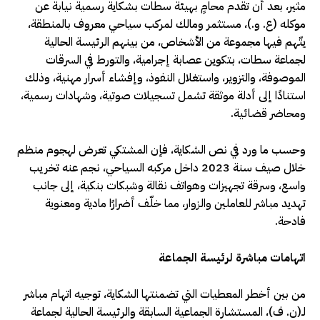
مثير، بعد أن تقدم محامٍ بهيئة سطات بشكاية رسمية نيابة عن
موكله (ع. و.)، مستثمر ومالك لمركب سياحي معروف بالمنطقة،
يتّهم فيها مجموعة من الأشخاص، من بينهم الرئيسة الحالية
لجماعة سطات، بتكوين عصابة إجرامية، والتورط في السرقات
الموصوفة، والتزوير، واستغلال النفوذ، وإفشاء أسرار مهنية، وذلك
استنادًا إلى أدلة موثقة تشمل تسجيلات صوتية، وشهادات رسمية،
ومحاضر قضائية.
وحسب ما ورد في نص الشكاية، فإن المشتكي تعرض لهجوم منظم
خلال صيف سنة 2023 داخل مركبه السياحي، نجم عنه تخريب
واسع، وسرقة تجهيزات وهواتف نقالة وشبكات بنكية، إلى جانب
تهديد مباشر للعاملين والزوار، مما خلّف أضرارًا مادية ومعنوية
فادحة.
اتهامات مباشرة لرئيسة الجماعة
من بين أخطر المعطيات التي تضمنتها الشكاية، توجيه اتهام مباشر
لـ(ن. ف)، المستشارة الجماعية السابقة والرئيسة الحالية لجماعة