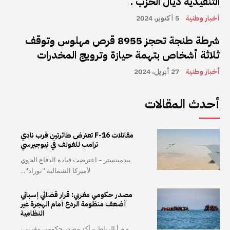
التنفيذية ديال الحزب .
أخبار وطنية
5 أكتوبر، 2024
شرطة طنجة تحجز 8955 قرص مهلوس وتوقف
ثلاثة أشخاص بتهمة حيازة وترويج المخدرات
أخبار وطنية
27 أبريل، 2024
أحدث المقالات
مقاتلات F-16 تعترض طائرتين قرب نادي
ترامب للغولف في نيوجيرسي
بيدمينستر – اعترضت قيادة الدفاع الجوي
لأميركا الشمالية "نوراد"...
مصدر حكومي مغربي: قرار قضائي إسباني
أضعف منظومة الردع أمام الهجرة غير
النظامية
و م أ الرباط – أكد مصدر حكومي مغربي،