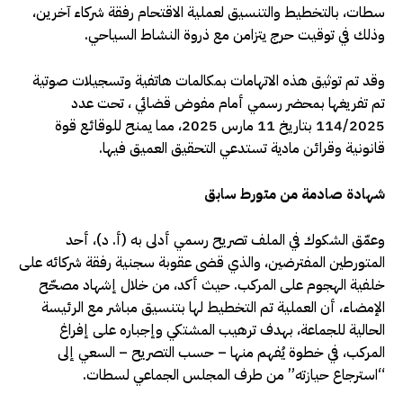
سطات، بالتخطيط والتنسيق لعملية الاقتحام رفقة شركاء آخرين،
وذلك في توقيت حرج يتزامن مع ذروة النشاط السياحي.
وقد تم توثيق هذه الاتهامات بمكالمات هاتفية وتسجيلات صوتية
تم تفريغها بمحضر رسمي أمام مفوض قضائي ، تحت عدد
114/2025 بتاريخ 11 مارس 2025، مما يمنح للوقائع قوة
قانونية وقرائن مادية تستدعي التحقيق العميق فيها.
شهادة صادمة من متورط سابق
وعمّق الشكوك في الملف تصريح رسمي أدلى به (أ. د)، أحد
المتورطين المفترضين، والذي قضى عقوبة سجنية رفقة شركائه على
خلفية الهجوم على المركب. حيث أكد، من خلال إشهاد مصحّح
الإمضاء، أن العملية تم التخطيط لها بتنسيق مباشر مع الرئيسة
الحالية للجماعة، بهدف ترهيب المشتكي وإجباره على إفراغ
المركب، في خطوة يُفهم منها – حسب التصريح – السعي إلى
“استرجاع حيازته” من طرف المجلس الجماعي لسطات.