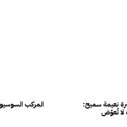
سرة نعيمة سميح:
المركب السوسيو 
لا تُعوّض
م