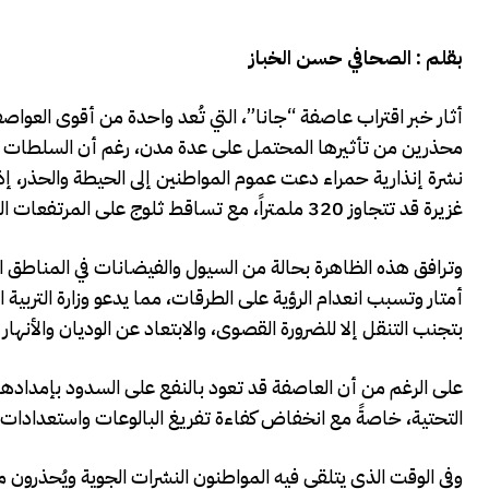
بقلم : الصحافي حسن الخباز
أثار خبر اقتراب عاصفة “جانا”، التي تُعد واحدة من أقوى العو
محذرين من تأثيرها المحتمل على عدة مدن، رغم أن السلطات لا 
غزيرة قد تتجاوز 320 ملمتراً، مع تساقط ثلوج على المرتفعات التي تتعدى 1500 متر.
وترافق هذه الظاهرة بحالة من السيول والفيضانات في المناطق 
أمتار وتسبب انعدام الرؤية على الطرقات، مما يدعو وزارة التربية 
بتجنب التنقل إلا للضرورة القصوى، والابتعاد عن الوديان والأنهار 
على الرغم من أن العاصفة قد تعود بالنفع على السدود بإمدادها ب
التحتية، خاصةً مع انخفاض كفاءة تفريغ البالوعات واستعدادات ا
وفي الوقت الذي يتلقى فيه المواطنون النشرات الجوية ويُحذرون 