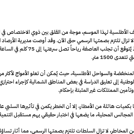
اصف الأطلسية لهذا الموسم، موجة من القلق بين ذوي الاختصاص في 
تزال تلتزم بصمتها الرسمي حتى الآن. وقد أوصت مديرية الأرصاد ال
نشرة إنذارية حمراء دعت عموم المواطنين إلى الحيطة والحذر، إذ يُتوقع أن تجلب العا
المنخفضة والسواحل الأطلسية، حيث يُمكن أن تعلو الأمواج لأكثر 
الوطنية إلى تعليق الدراسة في بعض المناطق الشمالية كإجراء احترازي
وتأمين الممتلكات غير المثبتة بإحكام.
كميات هائلة من الأمطار، إلا أن الخطر يكمن في تأثيرها السلبي على
لمجالس المحلية، ما يضعها في اختبار حقيقي يهم مستقبل التنمية في
من المخاطر، لا تزال السلطات تلتزم بصمتها الرسمي، مما أثار تساؤ