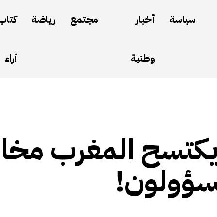
سياسة
أخبار
مجتمع
رياضة
كتاب
وطنية
آراء
يكتسح المغرب مخا
سؤولون!