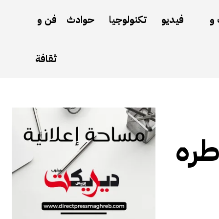
 و
فيديو
تكنولوجيا
حوادث
فن و
ثقافة
طره