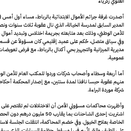
العلوي زكرياء
أصدرت غرفة جرائم الأموال الابتدائية بالرباط، مساء أول أمس (ا
للأمن الوطني، وذلك بعد متابعته بجريمة اختلاس وتبديد أموال عم
وفي سياق متصل، حُكم على عميد إقليمي كان مسؤولاً عن قسم 
عمومية.
أما أربعة وسطاء وأصحاب شركات وردوا للمكتب العام للأمن الو
منهم عقوبة حبسا نافذا لمدة سنتين، مع إصدار المحكمة أحكام
شركة موردة البراءة.
وأظهرت محاكمات مسؤولي الأمن أن الاختلالات لم تقتصر على ص
اشتريت إحدى الشاحنات بما يقا
الخاصة بعلاج الخيول. وفي خضم المحاكمة، انتقلت الجلسة لاست
على الطرق، والتي اتُهم فيها مسؤول حظيرة السيارات، الذي سب