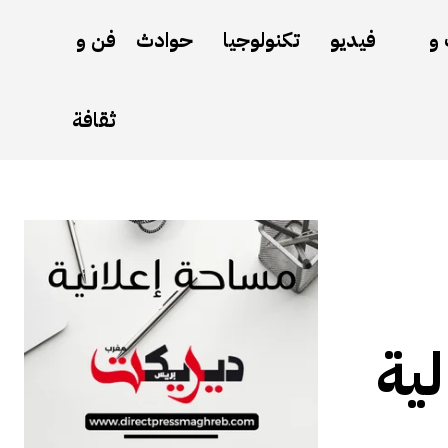
 و
فيديو
تكنولوجيا
حوادث
فن و
ثقافة
ية