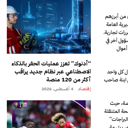
ن من أبرزهم
دره 500 مليون درهم لصالح المديرية العامة
ررات تجارية.
ؤول آخر في
 تبديد أموال
“أدنوك” تعزز عمليات الحفر بالذكاء
الاصطناعي عبر نظام جديد يراقب
ل كل واحد
أكثر من 120 منصة
 ابنة صاحب
إقتصاد
4 أغسطس، 2026
يضة، حيث
لمصحة المتنقلة
لبراجات”
غب بتهمة