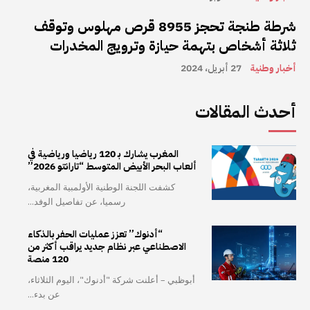
شرطة طنجة تحجز 8955 قرص مهلوس وتوقف
ثلاثة أشخاص بتهمة حيازة وترويج المخدرات
أخبار وطنية
27 أبريل، 2024
أحدث المقالات
المغرب يشارك بـ 120 رياضيا ورياضية في
ألعاب البحر الأبيض المتوسط “تارانتو 2026”
كشفت اللجنة الوطنية الأولمبية المغربية،
رسميا، عن تفاصيل الوفد...
“أدنوك” تعزز عمليات الحفر بالذكاء
الاصطناعي عبر نظام جديد يراقب أكثر من
120 منصة
أبوظبي – أعلنت شركة "أدنوك"، اليوم الثلاثاء،
عن بدء...