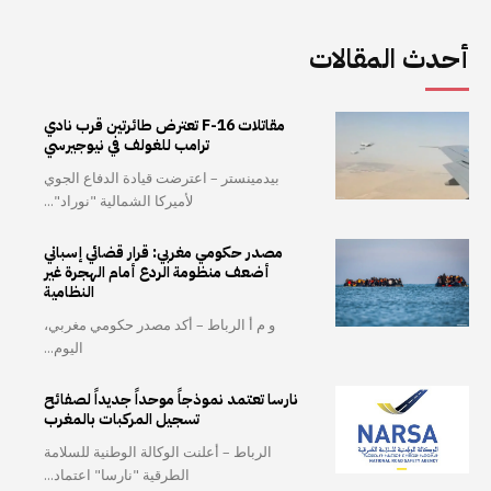
أحدث المقالات
مقاتلات F-16 تعترض طائرتين قرب نادي
ترامب للغولف في نيوجيرسي
بيدمينستر – اعترضت قيادة الدفاع الجوي
لأميركا الشمالية "نوراد"...
مصدر حكومي مغربي: قرار قضائي إسباني
أضعف منظومة الردع أمام الهجرة غير
النظامية
و م أ الرباط – أكد مصدر حكومي مغربي،
اليوم...
نارسا تعتمد نموذجاً موحداً جديداً لصفائح
تسجيل المركبات بالمغرب
الرباط – أعلنت الوكالة الوطنية للسلامة
الطرقية "نارسا" اعتماد...