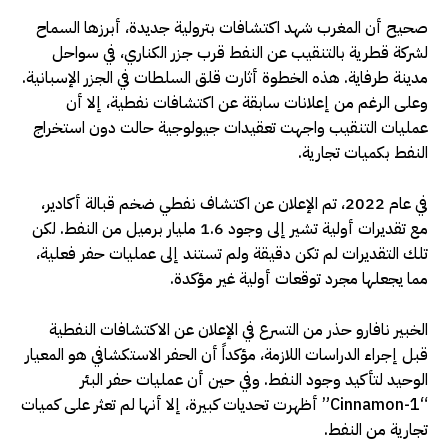
صحيح أن المغرب شهد اكتشافات بترولية جديدة، أبرزها السماح
لشركة قطرية بالتنقيب عن النفط قرب جزر الكناري، في سواحل
مدينة طرفاية. هذه الخطوة أثارت قلق السلطات في الجزر الإسبانية.
وعلى الرغم من إعلانات سابقة عن اكتشافات نفطية، إلا أن
عمليات التنقيب واجهت تعقيدات جيولوجية حالت دون استخراج
النفط بكميات تجارية.
في عام 2022، تم الإعلان عن اكتشاف نفطي ضخم قبالة أكادير،
مع تقديرات أولية تشير إلى وجود 1.6 مليار برميل من النفط. لكن
تلك التقديرات لم تكن دقيقة ولم تستند إلى عمليات حفر فعلية،
مما يجعلها مجرد توقعات أولية غير مؤكدة.
الخبير نافارو حذر من التسرع في الإعلان عن الاكتشافات النفطية
قبل إجراء الدراسات اللازمة، مؤكداً أن الحفر الاستكشافي هو المعيار
الوحيد لتأكيد وجود النفط. وفي حين أن عمليات حفر البئر
“Cinnamon-1” أظهرت تحديات كبيرة، إلا أنها لم تعثر على كميات
تجارية من النفط.