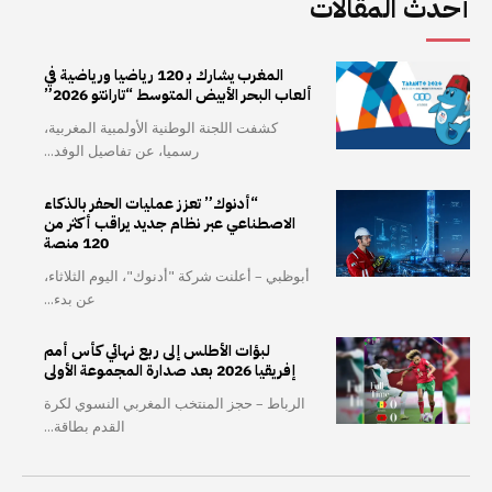
أحدث المقالات
المغرب يشارك بـ 120 رياضيا ورياضية في
ألعاب البحر الأبيض المتوسط “تارانتو 2026”
كشفت اللجنة الوطنية الأولمبية المغربية،
رسميا، عن تفاصيل الوفد...
“أدنوك” تعزز عمليات الحفر بالذكاء
الاصطناعي عبر نظام جديد يراقب أكثر من
120 منصة
أبوظبي – أعلنت شركة "أدنوك"، اليوم الثلاثاء،
عن بدء...
لبؤات الأطلس إلى ربع نهائي كأس أمم
إفريقيا 2026 بعد صدارة المجموعة الأولى
الرباط – حجز المنتخب المغربي النسوي لكرة
القدم بطاقة...