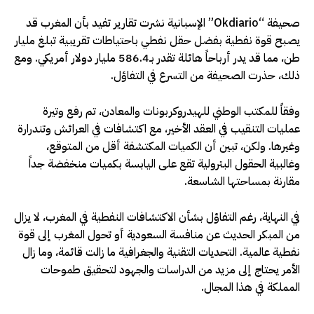
صحيفة “Okdiario” الإسبانية نشرت تقارير تفيد بأن المغرب قد
يصبح قوة نفطية بفضل حقل نفطي باحتياطات تقريبية تبلغ مليار
طن، مما قد يدر أرباحاً هائلة تقدر بـ586.4 مليار دولار أمريكي. ومع
ذلك، حذرت الصحيفة من التسرع في التفاؤل.
وفقاً للمكتب الوطني للهيدروكربونات والمعادن، تم رفع وتيرة
عمليات التنقيب في العقد الأخير، مع اكتشافات في العرائش وتندرارة
وغيرها. ولكن، تبين أن الكميات المكتشفة أقل من المتوقع،
وغالبية الحقول البترولية تقع على اليابسة بكميات منخفضة جداً
مقارنة بمساحتها الشاسعة.
في النهاية، رغم التفاؤل بشأن الاكتشافات النفطية في المغرب، لا يزال
من المبكر الحديث عن منافسة السعودية أو تحول المغرب إلى قوة
نفطية عالمية. التحديات التقنية والجغرافية ما زالت قائمة، وما زال
الأمر يحتاج إلى مزيد من الدراسات والجهود لتحقيق طموحات
المملكة في هذا المجال.