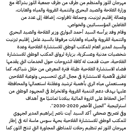
مهرجان اللوز والمنظم من طرف من طرف جمعية اللوز بشراكة مع
وزارة الفلاحة والصيد البحري والتنمية القروية والمياه والغابات،
وعمالة إقليم تيزنيت، وجماعة تافراوت، إضافة إلى عدد من
الفاعلين المؤسساتيين والخواص.
وقام وفد يرأسه السيد أحمد البواري وزير الفلاحة والصيد البحري
والتنمية القروية والمياه والغابات مرفوقا بالسيد عامل إقليم تيزنيت
والسيد المدير العام للمكتب الوطني للاستشارة الفلاحية وعدة
شخصيات مدنية وعسكرية، بزيارة لرواق المكتب الوطني للاستشارة
الفلاحية، حيث قدمت له كافة الشروحات حول الخدمات التي يقدمها
فضاء الاستشارة الفلاحية طيلة فترة المعرض من خلال شباكيه، كما
تطرق لأهمية ﺍﻻﺳﺘﺸﺎﺭﺓ ﻓﻲ ﻣﺠﺎﻝ ﺍﻟﺮﻱ ﻟﺘﺤﺴﻴﺲ ﻭﺗﻮﻋﻴﺔ ﺍﻟﻔﻼﺣﻴﻦ
ﻭﻣﺴﺘﻌﻤﻠﻲ ﻣﻴﺎﻩ ﺍﻟﺮﻱ ﺑﺄﻫﻤﻴﺔ ﺗﺮﺷﻴﺪ ﻭﻋﻘﻠﻨﺔ ﺍﺳﺘﻌﻤﺎﻟﻬﺎ ﻭﺍﻟﻤﺤﺎﻓﻈﺔ
عليها ﺑﻬﺪﻑ ﺩﻋﻢ ﺍﻟﺘﻨﻤﻴﺔ ﺍﻟﻘﺮﻭﻳﺔ ﻭﺍﻻﻧﺨﺮﺍﻁ ﻓﻲ ﺍﻟﻤﺠﻬﻮﺩ ﺍﻟﻮﻃﻨﻲ ﻣﻦ
ﺃﺟﻞ ﺍﻟﺤﻔﺎﻅ ﻋﻠﻰ ﺍﻟﺜﺮﻭﺓ ﺍﻟﻤﺎﺋﻴﺔ ﺑﺒﻼﺩﻧﺎ ﺗﻤﺎﺷﻴًﺎ ﻣﻊ ﺃﻫﺪﺍﻑ
ﺍﺳﺘﺮﺍﺗﻴﺠﻴﺔ ”ﺍﻟﺠﻴﻞ ﺍﻷﺧﻀﺮ 2020-2030″.
وفي تصريح صحفي أكد السيد أيت ناصر إبراهيم المدير الجهوي
للمكتب الوطني للاستشارة الفلاحية بحهة سوس ماسة انه في إطار
مهرجان اللوز تم تنظيم رحلات للمناطق المجاورة التي تنتج اللوز، كما