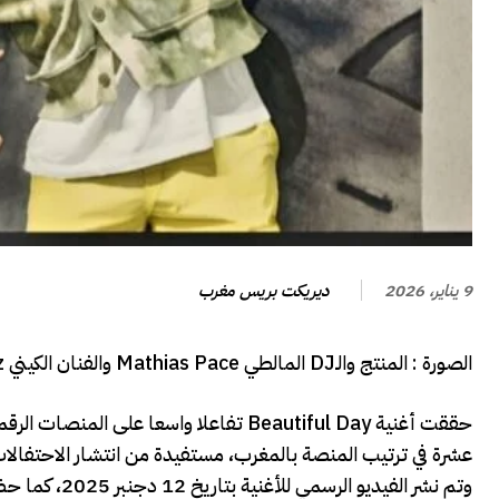
ديريكت بريس مغرب
9 يناير، 2026
الصورة : المنتج والـDJ المالطي Mathias Pace والفنان الكيني Idd Aziz.
عشرة في ترتيب المنصة بالمغرب، مستفيدة من انتشار الاحتفالات المصاحبة لتنظيم