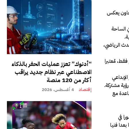
MLife  والمنتج والـDJ المالطي Mathias Pace والفنان الكيني Idd Aziz، في تعاون يعكس
رد لـ Idd Aziz أحد أبرز الأسماء في الساحة
ة.
نية بمواكبة الحدث الرياضي،
تقاس بالأرقام فقط، مُعتبرا
“أدنوك” تعزز عمليات الحفر بالذكاء
الاصطناعي عبر نظام جديد يراقب
د التميز الإبداعي
أكثر من 120 منصة
رؤية مشتركة.
إقتصاد
4 أغسطس، 2026
صاعدة مع
صورا في
 كأس إفريقيا للأمم 2025 بالمغرب ومنحها بعدا فنيا