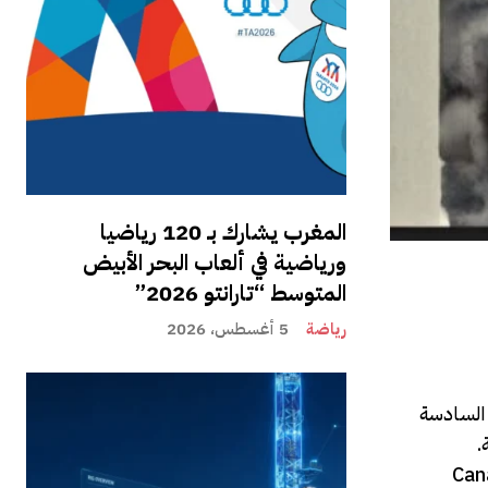
المغرب يشارك بـ 120 رياضيا
ورياضية في ألعاب البحر الأبيض
المتوسط “تارانتو 2026”
رياضة
5 أغسطس، 2026
لت المرتبة السادسة
20، كما حضي بإشعاع إعلامي إضافي عقب بثه ضمن برنامج J-1 على قناة Canal+