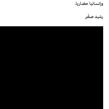
وإنسانيا حضاريا.
رشيد صـفَـر