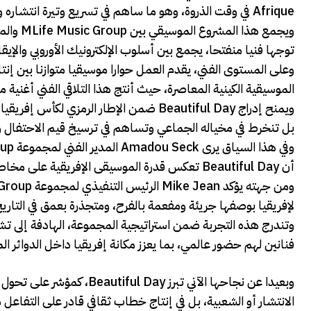
Afrique في وقت الذروة، وهو ما ساهم في تسريع وتيرة انتشاره وترسيخ حضوره في المشهد الإعلامي الرقمي المُرتبط بالحدث القاري.
توجها فنيا منفتحا، يجمع بين أسلوب الإلكترونيك الأوروبي والإيقا
الموسيقية الكينية المعاصرة، حيث أنتج هذا التلاقي الفني أغنية من
بل تنخرط في مخياله الجماعي وتساهم في ترسيخ قيم الاحتفال وا
أن Beautiful Day تعكس قدرة الموسيقى الإفريقية على مخاطبة العالم، دون فقدان هويتها أو رصيدها الثقافي.
لإفريقيا بوصفها جريئة ومفعمة بالفرح، ومتجذرة بعمق في التاريخ،
وتندرج هذه التجربة ضمن استراتيجية المجموعة، الهادفة إلى تشج
فنانين لهم حضور عالمي، بما يعزز مكانة إفريقيا داخل الدوائر الم
وبعيدا عن نجاحها الآني تبر