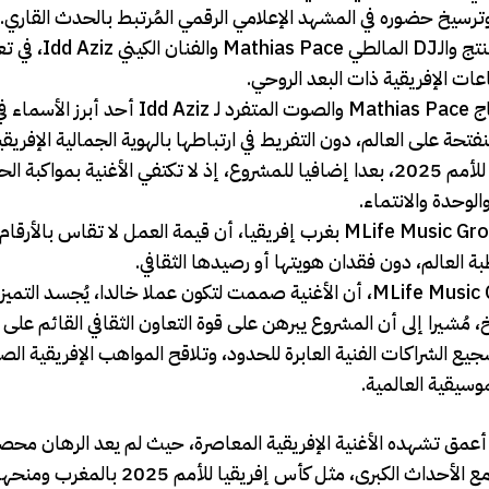
ويجمع هذا المشروع الموسيقي بين Music Group
عات الإفريقية ذات البعد الروحي.
وعلى المستوى الفني، يقدم العمل حوارا موسيقيا متوازنا بين إنتاج Mathias Pace والصوت المتف
فتحة على العالم، دون التفريط في ارتباطها بالهوية الجمالية الإفريقي
ويمنح إدراج Beautiful Day ضمن الإطار الرمزي لكأس إفريقيا للأمم 2025، بعدا إضافيا للمشروع، إذ لا تكتفي الأغ
لوحدة والانتماء.
وفي هذا السياق يرى Amadou Seck المدير الفني لمجموعة MLife Music Group بغرب إفريقيا، أن قيمة العمل لا 
ومن جهته يؤكد Mike Jean الرئيس التنفيذي لمجموعة MLife Music Group، أن الأغنية صممت لتكون عملا خالدا، يُجس
 مُشيرا إلى أن المشروع يبرهن على قوة التعاون الثقافي القائم على 
يع الشراكات الفنية العابرة للحدود، وتلاقح المواهب الإفريقية ال
وسيقية العالمية.
ز Beautiful Day، كمؤشر على تحول أعمق تشهده الأغنية الإفريقية المعاصرة، حيث لم يعد الرهان مح
الانتشار أو الشعبية، بل في إنتاج خطاب ثقافي قادر على التفاعل مع الأحداث الكبرى، مثل