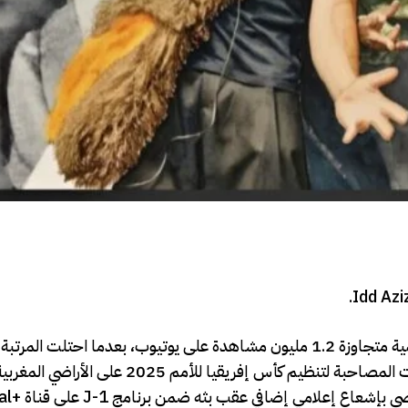
حققت أغنية Beautiful Day تفاعلا واسعا على المنصات الرقمية متجاوزة 1.2 مليون مشاهدة على يوتيوب، بعدما احت
 كأس إفريقيا للأمم 2025 على الأراضي المغربية.
وتم نشر الفيديو الرسمي للأغنية بتاريخ 12 دجنبر 25