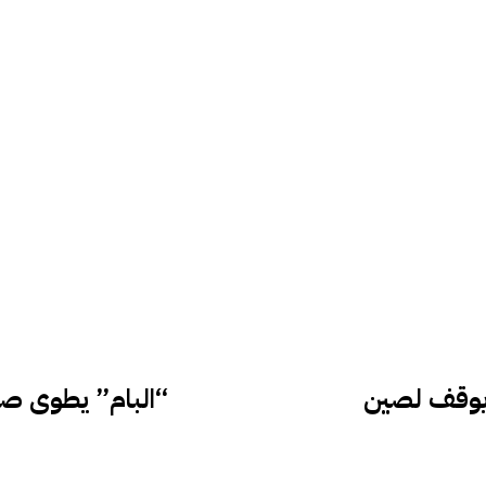
يوقف لصين
“البام” يطوى صفح