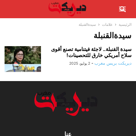
الرئيسية
علامات
سيدةالقنبلة
سيدةالقنبلة
سيدة القنبلة.. لاجئة فيتنامية تصنع أقوى
سلاح أمريكي خارق للتحصينات!
ديريكت بريس مغرب
-
2 يوليو، 2025
عنا