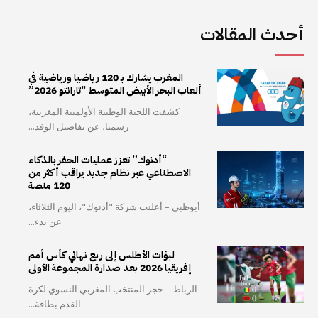
أحدث المقالات
المغرب يشارك بـ 120 رياضيا ورياضية في
ألعاب البحر الأبيض المتوسط “تارانتو 2026”
كشفت اللجنة الوطنية الأولمبية المغربية،
رسميا، عن تفاصيل الوفد...
“أدنوك” تعزز عمليات الحفر بالذكاء
الاصطناعي عبر نظام جديد يراقب أكثر من
120 منصة
أبوظبي – أعلنت شركة "أدنوك"، اليوم الثلاثاء،
عن بدء...
لبؤات الأطلس إلى ربع نهائي كأس أمم
إفريقيا 2026 بعد صدارة المجموعة الأولى
الرباط – حجز المنتخب المغربي النسوي لكرة
القدم بطاقة...