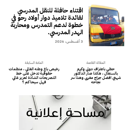
اقتناء حافلة للنقل المدرسي
لفائدة تلاميذ دوار أولاد رحو في
خطوة لدعم التمدرس ومحاربة
الهدر المدرسي.
3 أغسطس، 2026
المقالة القادمة
المادة السابقة
حظي باعتراف دولي وكرم
رخيص باع وطنه الغالي ، منظمات
بالسنغال ، هكذا صار الدكتور
حقوقية تدخل على خط
شهبي افضل جراح مغربي وهذا سر
التصريحات الشاذة لعزيز غالي
نجاحه
فهل سيحاكم ؟