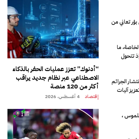
بؤر تعاني من
لخاصة، ما
ذ تتحول
“أدنوك” تعزز عمليات الحفر بالذكاء
الاصطناعي عبر نظام جديد يراقب
شار الجرائم
أكثر من 120 منصة
زيز آليات
إقتصاد
4 أغسطس، 2026
ملموس ،