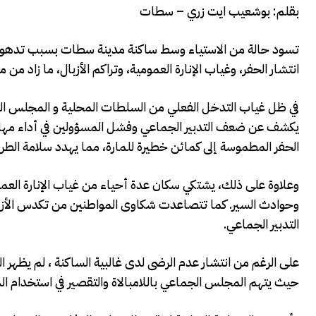
بقلم: بوشعيب ايت زري – سطات
تسود حالة من الاستياء وسط ساكنة مدينة سطات بسبب تدهور البن
انتشار الحفر، وغياب الإنارة العمومية، وتراكم الأزبال، ما زاد من
في ظل غياب التدخل الفعلي من السلطات المحلية و المجلس البل
يكشف عن ضعف التدبير الجماعي وفشل المسؤولين في أداء مهامهم
الحفر المطموسة إلى كمائن خطيرة للمارة، مما يهدد سلامة الطرق
وعلاوة على ذلك، يشتكي سكان عدة أحياء من غياب الإنارة العمو
وحوادث السير. كما تتصاعدت شكاوى المواطنين من تكدس الأزبال
التدبير الجماعي.
على الرغم من انتشار عدم الرضى لدى غالبية الساكنة ، لم يظ
حيث يتهم المجلس الجماعي باللامبالاة والتقصير في استخدام ا