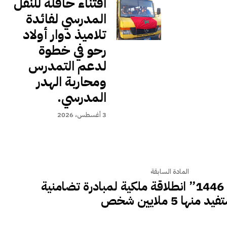
اقتناء حافلة للنقل
المدرسي لفائدة
تلاميذ دوار أولاد
رحو في خطوة
لدعم التمدرس
ومحاربة الهدر
المدرسي.
3 أغسطس، 2026
المادة السابقة
عملية “رمضان 1446” انطلاقة ملكية لمبادرة تضامنية
د منها 5 ملايين شخص