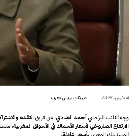
ديريكت بريس مغرب
4 مارس، 2025
وجه النائب البرلماني
أحمد العبادي
، عن فريق
التقدم والاشتراك
الارتفاع الصاروخي لأسعار الأسماك في الأسواق المغربية
، متسائ
المستهلك المغربي
بأسعار عادلة
.