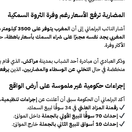
المضاربة ترفع الأسعار رغم وفرة الثروة السمكية
أشار النائب البرلماني إلى أن
المغرب يتوفر على 3500 كيلومتر من السواحل
المغربي يجد نفسه مجبرًا على شراء السمك بأسعار باهظة
، ح
الأكثر وفرة.
وذكر العبادي أن مبادرة أحد الشباب بمدينة
مراكش
، الذي قام 
منخفضة في حال
التخلي عن الوسطاء والمضاربين
، الذين
يرفع
إجراءات حكومية غير ملموسة على أرض الواقع
أكد البرلماني أن الحكومة سبق أن أعلنت عن
إجراءات تنظيمية
،
رقمنة المزاد العلني
في 34 سوقًا لبيع السمك.
إحداث 70 سوقًا للبيع الأولي بالجملة
داخل الموانئ.
إحداث 10 أسواق للبيع الثاني بالجملة
خارج الموانئ.