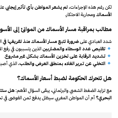
لكن رغم هذه الإجراءات،
لم يشعر المواطن بأي تأثير إيجابي
على
الأسماك
ومحاربة الاحتكار.
مطالب بمراقبة مسار الأسماك من الموانئ إلى الأسو
شدد العبادي على
ضرورة تتبع مسار الأسماك منذ تفريغها في ا
تقليص عدد الوسطاء والمضاربين
الذين يتسببون في رفع ال
تشديد الرقابة على تخزين الأسماك بشكل غير مشروع
.
التخلي عن تبرير الغلاء بمنطق العرض والطلب
، الذي أصب
هل تتحرك الحكومة لضبط أسعار الأسماك؟
مع تزايد الضغط الشعبي والبرلماني، يبقى السؤال الأهم:
هل ستتخ
البحري؟
أم أن المواطن المغربي سيظل يدفع ثمن الفوضى في تحدي