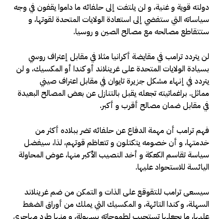
دولته قوية و غنية، و لن يلتفت إلى حلفائه ما داموا يقفون في وجه
سياساته التي ستفضي إلى استعادة الولايات المتحدة لقوتها، و
ستتقاطع مصالحه مع مصالح الصين و روسيا.
لن يتردد ترامب في مقايضة أكرانيا مثلا في مقابل إعتراف روسي
بسيادة الولايات المتحدة على غرينلاند أو كندا أو المكسيك، و لن
يتردد في إنهاء مشكل جزيرة تايوان في مقابل اعتراف صيني
مماثل. براغماتيته تجعله يقبل بالتنازل عن بعض المصالح البعيدة
في مقابل ضمان مصالح أقرب و أكبر.
فهم ترامب أن مهمة الدفاع عن حلفائه تضر ببلاده أكثر من
خدمتها، و أن خصومه يتكتلون و تتعاظم قوتهم، لذا، سيفضل
سياسة تقاسم الكعكة و أخد النصيب الأكبر منها، عوض المحاولة
اليائسة للاستحواد عليها.
سيسعى ترامب للتقوقع على الذات و التمكن من ضم غرينلاند
السهلة، و كندا التائهة، و المكسيك التي يملك من أوراق الضغط
عليها، ما يجعلها تستجيب لطموحاته بسهولة، و منها طرد مهاجري