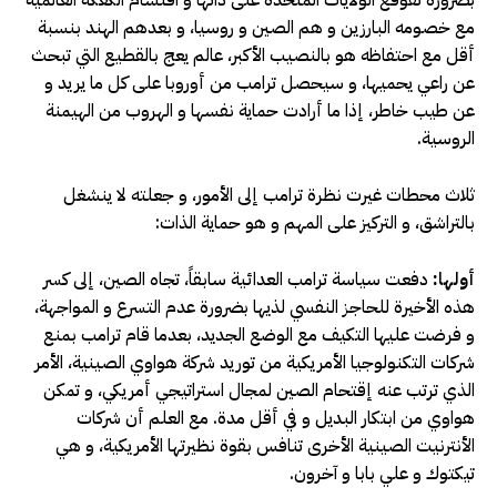
مع خصومه البارزين و هم الصين و روسيا، و بعدهم الهند بنسبة
أقل مع احتفاظه هو بالنصيب الأكبر، عالم يعج بالقطيع التي تبحث
عن راعي يحميها، و سيحصل ترامب من أوروبا على كل ما يريد و
عن طيب خاطر، إذا ما أرادت حماية نفسها و الهروب من الهيمنة
الروسية.
ثلاث محطات غيرت نظرة ترامب إلى الأمور، و جعلته لا ينشغل
بالتراشق، و التركيز على المهم و هو حماية الذات:
أولها
:
دفعت سياسة ترامب العدائية سابقاً، تجاه الصين، إلى كسر
هذه الأخيرة للحاجز النفسي لذيها بضرورة عدم التسرع و المواجهة،
و فرضت عليها التكيف مع الوضع الجديد، بعدما قام ترامب بمنع
شركات التكنولوجيا الأمريكية من توريد شركة هواوي الصينية، الأمر
الذي ترتب عنه إقتحام الصين لمجال استراتيجي أمريكي، و تمكن
هواوي من ابتكار البديل و في أقل مدة. مع العلم أن شركات
الأنترنيت الصينية الأخرى تنافس بقوة نظيرتها الأمريكية، و هي
تيكتوك و علي بابا و آخرون.