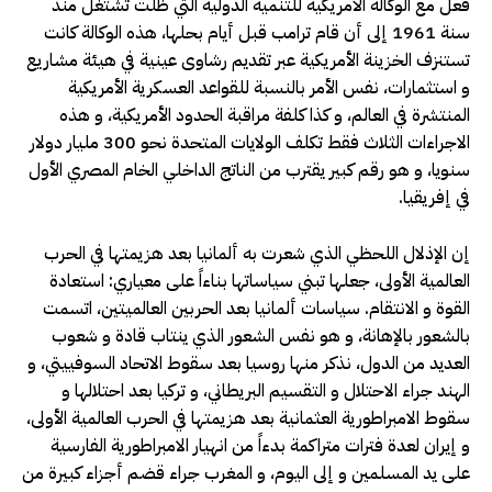
فعل مع الوكالة الأمريكية للتنمية الدولية التي ظلت تشتغل منذ
سنة 1961 إلى أن قام ترامب قبل أيام بحلها، هذه الوكالة كانت
تستنزف الخزينة الأمريكية عبر تقديم رشاوى عينية في هيئة مشاريع
و استثمارات، نفس الأمر بالنسبة للقواعد العسكرية الأمريكية
المنتشرة في العالم، و كذا كلفة مراقبة الحدود الأمريكية، و هذه
الاجراءات الثلاث فقط تكلف الولايات المتحدة نحو 300 مليار دولار
سنويا، و هو رقم كبير يقترب من الناتج الداخلي الخام المصري الأول
في إفريقيا.
إن الإذلال اللحظي الذي شعرت به ألمانيا بعد هزيمتها في الحرب
العالمية الأولى، جعلها تبني سياساتها بناءاً على معياري: استعادة
القوة و الانتقام. سياسات ألمانيا بعد الحربين العالميتين، اتسمت
بالشعور بالإهانة، و هو نفس الشعور الذي ينتاب قادة و شعوب
العديد من الدول، نذكر منها روسيا بعد سقوط الاتحاد السوفييتي، و
الهند جراء الاحتلال و التقسيم البريطاني، و تركيا بعد احتلالها و
سقوط الامبراطورية العثمانية بعد هزيمتها في الحرب العالمية الأولى،
و إيران لعدة فترات متراكمة بدءاً من انهيار الامبراطورية الفارسية
على يد المسلمين و إلى اليوم، و المغرب جراء قضم أجزاء كبيرة من