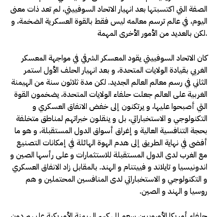
الصفة التي اكتسبتها بعد انهيار الاتحاد السوفييتي، لم تعد ذات معنى
اليوم، في عالم ترسم معالمه ليس فقط بالقوة العسكرية الضخمة، و
لكن بالعديد من الأمور الأخرى المهمة.
كان الاتحاد السوفييتي يقود المعسكر الشرقي في مواجهة المعسكر
الغربي بقيادة الولايات المتحدة، و بعد انهيار الحلف الأول استمر
الثاني في رسم معالم العالم الجديد. لكن مدة ثلاثون سنة من الهيمنة
الغربية على العالم جعلت حلفاء الولايات المتحدة، يضخمون القوة
التي أصبحوا عليها، و يرتكنون إلى خفض الانفاق العسكري و
التكنولوجي و الاستخباراتي، بل و ينقلون خبراتهم لمناطق متخلفة
بحجة التنافسية العالية و إغراق أسواق الدول المستقبلة، و هو ما
أفضى في نهاية الطريق إلى هدم الهوة الهائلة في إمكانات التصنيع
مع الغرب لدى الدول المستقبلة للاستثمارات و على رأسها الصين و
اندونيسيا و تايلاند و فييتنام و الهند. بالمقابل زاد الانفاق العسكري
و التكنولوجي و الاستخباراتي لدى المنافسين المحتملين و هم
روسيا و الهند و الصين.
حلفاء أمريكا الأوروبيين سعو إلى كسر الهيمنة الأمريكية عليهم دون