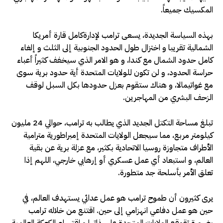
المكسيك جميعاً.
بهذه السياسة الجديدة، يسعى ترامب لإدارةكامل قارة أمريكا
الشمالية تقريبا و اختزال طول الحدود الجنوبية إلى الثلث و إلغاء
كامل حدود الشمال مع كندا، و هو الامر الذي سيخفف كثيراً أعباء
حراسة الحدود، و لن تكون للولايات المتحدة أية حدود برية سوى
مع غواتيمالا، و هناك ستقوم بعزل حدودها بكل السبل لوقف
الزحف البشري من المهاجرين.
تبلغ مساحة التكتل الجديد الذي يطالب به ترامب، حوالي 24 مليون
كيلومتر مربع، مما سيجعل الولايات المتحدة إمبراطورية مترامية
الأطراف متجاوزة روسيا الاتحادية بكثير، مع عزلة برية عن بقية
العالم، و استبعاد أي عمل عسكري أو إرهابي خارجي، اللهم إذا
تعلق الأمر بأسلحة جد متطورة.
يرى كثيرون أن طموح ترامب هو عمل عدائي يستهدف العالم، في
حين هو عمل دفاعي انهزامي إلى حين. اقتنع من خلاله ترامب
بضرورة تقوقع الولايات المتحدة على ذاتها و اقتسام الكعكة العالمية