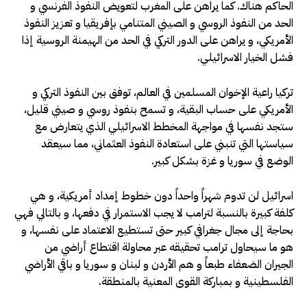
الحاكم هناك. كما يراهن على المغرب لتعويض النفوذ الفرنسي و
الحد من النفوذ الروسي و الصيني المتنامي بإفريقيا و تعزيز النفوذ
الأمريكي، و يراهن على الدور التركي في الحد من الهيمنة الروسية إذا
فشل الخيار الاسرائيلي.
تركيا راعية الإخوان المسلمين في العالم، توفق بين النفوذ التركي و
الأمريكي على حساب البقية، و تسمح بنفوذ روسي و صيني قليل،
ستجد نفسها في مواجهة المخطط الاسرائيلي الذي يتعارض مع
سياستها التي تنبني على استعادة النفوذ العثماني، مما سيعقد
الوضع في سوريا و غزة بشكل كبير.
اسرائيل لن تدوم شهراً واحداً دون خطوط إمداد أمريكية، و هي
كلفة كبيرة بالنسبة لترامب لا يجب الاستمرار في دفعها، و بالتالي فهي
بحاجة إلى مجال جغرافي كبير حتى تستطيع الاعتماد على نفسها، و
هو ما سيحاول ترامب تحقيقه عبر محاولة اقتطاع أراضي من
الجيران الضعفاء طبعاً و هم الأردن و لبنان و سوريا و باقي الأراضي
الفلسطينية و بمباركة القوى المعنية بالمنطقة.