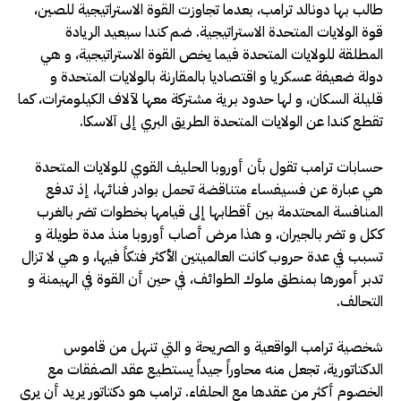
طالب بها دونالد ترامب، بعدما تجاوزت القوة الاستراتيجية للصين،
قوة الولايات المتحدة الاستراتيجية. ضم كندا سيعيد الريادة
المطلقة للولايات المتحدة فيما يخص القوة الاستراتيجية، و هي
دولة ضعيفة عسكريا و اقتصاديا بالمقارنة بالولايات المتحدة و
قليلة السكان، و لها حدود برية مشتركة معها لآلاف الكيلومترات، كما
تقطع كندا عن الولايات المتحدة الطريق البري إلى آلاسكا.
حسابات ترامب تقول بأن أوروبا الحليف القوي للولايات المتحدة
هي عبارة عن فسيفساء متناقضة تحمل بوادر فنائها، إذ تدفع
المنافسة المحتدمة بين أقطابها إلى قيامها بخطوات تضر بالغرب
ككل و تضر بالجيران، و هذا مرض أصاب أوروبا منذ مدة طويلة و
تسبب في عدة حروب كانت العالميتين الأكثر فتكاً فيها، و هي لا تزال
تدبر أمورها بمنطق ملوك الطوائف، في حين أن القوة في الهيمنة و
التحالف.
شخصية ترامب الواقعية و الصريحة و التي تنهل من قاموس
الدكتاتورية، تجعل منه محاوراً جيداً يستطيع عقد الصفقات مع
الخصوم أكثر من عقدها مع الحلفاء. ترامب هو دكتاتور يريد أن يرى