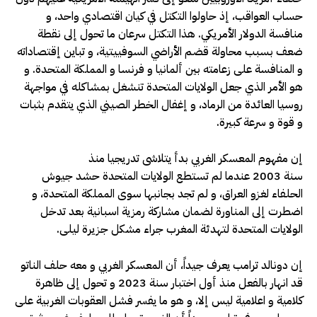
حساب العواقب، إذ حاولوا التكتل في كيان اقتصادي واحد، و
منافسة الدولار الأمريكي. هذا التكتل سرعان ما تحول إلى نقطة
ضعف بسبب محاولة قضم الأراضي السوفييتية، و تباين إقتصاداته
و المنافسة على زعامته بين ألمانيا و فرنسا و المملكة المتحدة. و
هو الأمر الذي جعل الولايات المتحدة تنشغل بمشاكله في مواجهة
روسيا العائدة من الرماد، و إغفال الخطر الصيني الذي يتقدم بثبات
و قوة و سرعة كبيرة.
إن مفهوم المعسكر الغربي بدأ يتلاشى تدريجيا منذ
سنة 2003 عندما لم تستطع الولايات المتحدة حشد جيوش
الحلفاء لغزو العراق، و لم تجد بجانبها سوى المملكة المتحدة، و
اضطرت إلى المناورة لضمان مشاركة رمزية اسبانية بعد تدخل
الولايات المتحدة لتهدئة المغرب جراء مشكل جزيرة ليلى.
إن دونالد ترامب يعرف جيداً، أن المعسكر الغربي و معه حلف الناتو
قد انهار بالفعل منذ أول اختبار سنة 2023 و تحول إلى ظاهرة
كلامية و اعلامية ليس إلا، و هو ما يفسر فشل العقوبات الغربية على