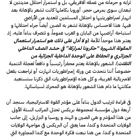
ترابه و حرمانه من عمقه الافريقي، بل و استمرار احتلال مدينتين لا
تبعدان سوى بمرمى حجر. أوروبا بكاملها كانت تشعر بالإهانة بعد
انهيار امبراطوريتيها و احتلال المسلمين للعديد من الأراضي
فيها. هذا الاحساس بالإهانة تشعر به الصين أيضاً جراء احتلالها و
استباحة أراضيها من اليابان و الغرب عموماً، و تتصرف بناءاً عليه، إذ
يعتبر هذا موحداً للأمة (
و لا أدل على ذلك هو استمرار استعمال
المقولة الشهيرة
“
حكرونا لمراركة
”
في حشد الصف الداخلي
الجزائري و الحفاظ على الوحدة الداخلية الجزائية من
التفتت
). الشعور بالإهانة يعتبر محفزاً رئيسياً و دافعاً لعجلة التنمية
خصوصاً أننا نتحدث عن ورثة إمبراطوريات انهارت أو تراجعت بفعل
الامبريالية الغربية، و كل هذه الإمبراطوريات التي ذكرنا ستستعيد
مكانتها ما دام هذا الشعور بالإهانة هو المحرك لسياساتها.
في قراءة لترتيب الدول بناءاً على مؤشر القوة الاستراتيجية، سنجد أن
أربعة دول مؤسسة لمجموعة بريكس تحتل المراتب الستة الأولى
من هذا المؤشر و هي الصين و الهند و روسيا و البرازيل، إلى جانب
الولايات المتحدة و كندا، مما يعني أن البريكس في مواجهة الولايات
المتحدة و كندا. من هنا نبعت فكرة الوحدة مع كندا المجاورة التي