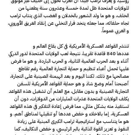
روسيا، و يعرف ترامب جيداً أن الغرب تحول إلى حليف غير موثوق
للولايات المتحدة ظل لمدة خمسة وعشرون سنة يطعنها من
الخلف، و هو ما ولد الشعور بالخدلان و الغضب الذي ينتاب ترامب
تجاه حلفائه، مما جعله يتخد قرار التخلي عن إنقاد الغريق الأوروبي،
و الغربي عموماً.
تنتشر القواعد العسكرية الأمريكية في كل بقاع العالم و
عددها 840 قاعدة تقريبا، نتيجة لعب الولايات المتحدة لدور الدركي
أثناء و بعد الحرب العالمية الثانية، و الحرب الباردة. و هو ما فرض
عليها تحمل أعباء تنظيم و حماية التجارة العالمية رغم تقاطع
مصالحها مع ذلك. لكننا اليوم و بعد الهيمنة الصينية على التجارة،
أصبحنا أمام وضع شاذ و هو حماية القواعد الأمريكية للسفن
التجارية الصينية و بدون مقابل، مع العلم أن تشغيل هذه القواعد
يكلف الولايات المتحدة عشرات المليارات من الدولارات، دون أن
تستفيذ منه بشكل مثالي، مما فرض إعادة التفكير في هذه القواعد
العسكرية، إما بالاخلاء و خفض عددها أو تنقيلها لمناطق أهم. و
هو ما يتناسب مع استراتيجية ترامب الكبرى المبنية على زيادة
النفوذ و تعزيز القوة الذاتية بالبر الرئيسي، و خفض التكاليف، كما