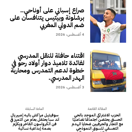
صراع إسباني على أوناحي..
برشلونة وبيتيس يتنافسان على
ضم الدولي المغربي
4 أغسطس، 2026
اقتناء حافلة للنقل المدرسي
لفائدة تلاميذ دوار أولاد رحو في
خطوة لدعم التمدرس ومحاربة
الهدر المدرسي.
3 أغسطس، 2026
المقالة القادمة
المادة السابقة
الحزب الاشتراكي الموحد بالحي
سوفيتيل مراكش باليه إمبيريال
الحسني يحتضن اجتماعًا تضامنيًا
آند سبا يحتفل بعام من التميز في
مع التجار والحرفيين ضحايا الهدم
فن الكرواسون الفاخر ويكرّم
التعسفي للسوق النموذجي
بصمة إبداعية نسائية