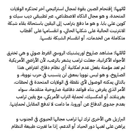
ثانيها
:
إقتحام الصين بقوة لمجال استراتيجي آخر تحتكره الولايات
المتحدة، و هو مجال الذكاء الاصطناعي، عبر تطبيقي ديب سيك و
كوين علي بابا. و هو ما دفع بترامب إلى اليقين باستحالة بقاء شبكة
الانترنيت الحالية على شكلها الحالي، و انقسامها على أقطاب
متكاملة من الخدمات، أو انقسام الشبكة نفسها.
ثالثها
:
مشاهد صاروخ اوريشنيك الروسي الفرط صوتي و هي تخترق
الأجواء الأكرانية، جعلت ترامب يشعر بالرعب، لأن الأراضي الأمريكية
لم تعد مؤمنة بفعل عدم امكانية أي نظام دفاع، اعتراض هذا
الصاروخ، و هو ليس نوويا بمعنى لن يتسبب في حرب نووية، و
بالتالي يمكنه الوصول لأي نقطة في الولايات المتحدة في لحظات،
الأمر الذي يفرض بناء قواعد دفاعية صاروخية متقدمة، سواء
بغرينلاند أو المكسيك، لحماية التراب الأمريكي، مع يقين ترامب
بعدم جدوى الدفاع عن أوروبا، ما دامت لا تدفع المقابل لحمايتها.
البرازيل هي الأخرى ترك لها ترامب مجالها الحيوي في الجنوب و
يراهن على لعبها دور الحياد أو الدعم، إذا ما تغيرت طبيعة النظام