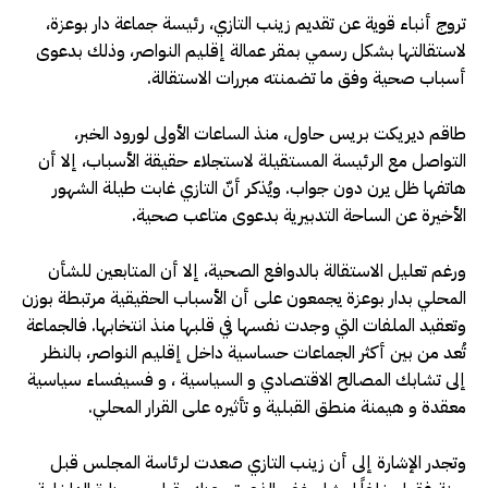
تروج أنباء قوية عن تقديم زينب التازي، رئيسة جماعة دار بوعزة،
لاستقالتها بشكل رسمي بمقر عمالة إقليم النواصر، وذلك بدعوى
أسباب صحية وفق ما تضمنته مبررات الاستقالة.
طاقم ديريكت بريس حاول، منذ الساعات الأولى لورود الخبر،
التواصل مع الرئيسة المستقيلة لاستجلاء حقيقة الأسباب، إلا أن
هاتفها ظل يرن دون جواب. ويُذكر أنّ التازي غابت طيلة الشهور
الأخيرة عن الساحة التدبيرية بدعوى متاعب صحية.
ورغم تعليل الاستقالة بالدوافع الصحية، إلا أن المتابعين للشأن
المحلي بدار بوعزة يجمعون على أن الأسباب الحقيقية مرتبطة بوزن
وتعقيد الملفات التي وجدت نفسها في قلبها منذ انتخابها. فالجماعة
تُعد من بين أكثر الجماعات حساسية داخل إقليم النواصر، بالنظر
إلى تشابك المصالح الاقتصادي و السياسية ، و فسيفساء سياسية
معقدة و هيمنة منطق القبلية و تأثيره على القرار المحلي.
وتجدر الإشارة إلى أن زينب التازي صعدت لرئاسة المجلس قبل