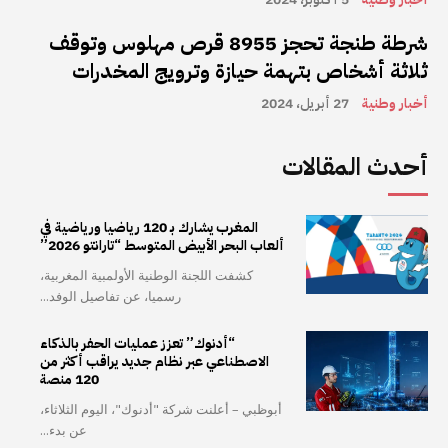
شرطة طنجة تحجز 8955 قرص مهلوس وتوقف
ثلاثة أشخاص بتهمة حيازة وترويج المخدرات
أخبار وطنية
27 أبريل، 2024
أحدث المقالات
المغرب يشارك بـ 120 رياضيا ورياضية في
ألعاب البحر الأبيض المتوسط “تارانتو 2026”
كشفت اللجنة الوطنية الأولمبية المغربية،
رسميا، عن تفاصيل الوفد...
“أدنوك” تعزز عمليات الحفر بالذكاء
الاصطناعي عبر نظام جديد يراقب أكثر من
120 منصة
أبوظبي – أعلنت شركة "أدنوك"، اليوم الثلاثاء،
عن بدء...