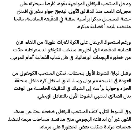
ودخل المنتخب البرتغالي المواجهة بقوة، فارضا سيطرته على
مجريات اللعب منذ الدقائق الأولى، لينجح جواو نيفيز في افتتاح
حصة التسجيل مبكرا برأسية متقنة في الدقيقة السادسة، مانحا
منتخب بلاده أفضلية مبكرة.
ورغم استحواذ البرتغال على الكرة لفترات طويلة من اللقاء، فإن
الصلابة الدفاعية التي أظهرها منتخب الكونغو الديمقراطية حدّت
من خطورة الهجمات البرتغالية، في ظل غياب الفعالية أمام المرمى.
وقبل نهاية الشوط الأول بلحظات، تمكن المنتخب الكونغولي من
العودة في النتيجة عبر يوان ويسا، الذي استغل كرة داخل منطقة
الجزاء وحولها برأسه إلى الشباك في الدقيقة الخامسة من الوقت
بدل الضائع، لينتهي الشوط الأول بالتعادل الإيجابي.
وفي الشوط الثاني، كثف المنتخب البرتغالي ضغطه بحثا عن هدف
الفوز، غير أن اندفاعه الهجومي منح منافسه مساحات مهمة لتنفيذ
هجمات مرتدة شكلت بعض الخطورة على مرماه.