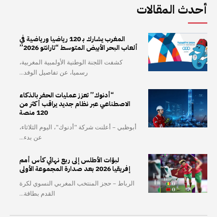
أحدث المقالات
المغرب يشارك بـ 120 رياضيا ورياضية في
ألعاب البحر الأبيض المتوسط “تارانتو 2026”
كشفت اللجنة الوطنية الأولمبية المغربية،
رسميا، عن تفاصيل الوفد...
“أدنوك” تعزز عمليات الحفر بالذكاء
الاصطناعي عبر نظام جديد يراقب أكثر من
120 منصة
أبوظبي – أعلنت شركة "أدنوك"، اليوم الثلاثاء،
عن بدء...
لبؤات الأطلس إلى ربع نهائي كأس أمم
إفريقيا 2026 بعد صدارة المجموعة الأولى
الرباط – حجز المنتخب المغربي النسوي لكرة
القدم بطاقة...