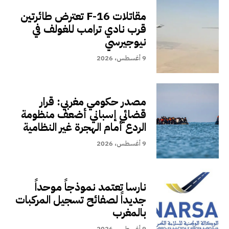
مقاتلات F-16 تعترض طائرتين
قرب نادي ترامب للغولف في
نيوجيرسي
9 أغسطس، 2026
مصدر حكومي مغربي: قرار
قضائي إسباني أضعف منظومة
الردع أمام الهجرة غير النظامية
9 أغسطس، 2026
نارسا تعتمد نموذجاً موحداً
جديداً لصفائح تسجيل المركبات
بالمغرب
9 أغسطس، 2026