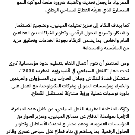
المغربية، ما يجعل تحديثه وتأهيله ضرورة ملحة لمواكبة النمو
المتسارع الذي يعرفه القطاع السياحي الوطني.
كما يهدف اللقاء إلى تعزيز تمثيلية المهنيين، وتشجيع الاستثمار
والابتكار، وتسريع التحول الرقمي، وتطوير الشراكات بين القطاعين
العام والخاص، بما يضمن الارتقاء بجودة الخدمات وتحقيق مزيد
من التنافسية والاستدامة.
ومن المنتظر أن تتوج أشغال اللقاء بتنظيم ندوة مؤسساتية كبرى
تحت شعار
“النقل السياحي في قلب رؤية المغرب 2030”
،
ستشكل فضاءً للنقاش وتبادل الخبرات بين المسؤولين والمهنيين
والخبراء ومؤسسات التمويل وشركات التكنولوجيا، مع العمل على
بلورة توصيات عملية ورؤية مشتركة لمستقبل القطاع.
وتؤكد المنظمة المغربية للنقل السياحي، من خلال هذه المبادرة،
التزامها بمواصلة الدفاع عن مصالح المهنيين، وتعزيز الحوار مع
المؤسسات العمومية، ودعم مشاريع تحديث الأساطيل وتطوير
الحلول الرقمية، بما يساهم في بناء قطاع نقل سياحي عصري وقادر