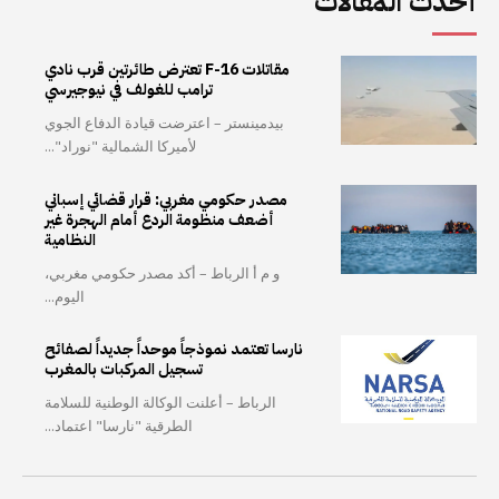
أحدث المقالات
مقاتلات F-16 تعترض طائرتين قرب نادي
ترامب للغولف في نيوجيرسي
بيدمينستر – اعترضت قيادة الدفاع الجوي
لأميركا الشمالية "نوراد"...
مصدر حكومي مغربي: قرار قضائي إسباني
أضعف منظومة الردع أمام الهجرة غير
النظامية
و م أ الرباط – أكد مصدر حكومي مغربي،
اليوم...
نارسا تعتمد نموذجاً موحداً جديداً لصفائح
تسجيل المركبات بالمغرب
الرباط – أعلنت الوكالة الوطنية للسلامة
الطرقية "نارسا" اعتماد...