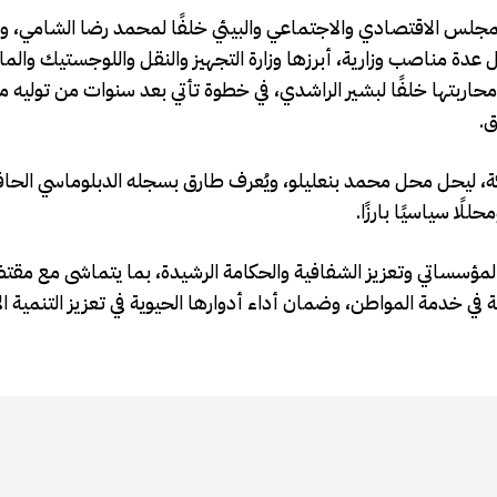
للمجلس الاقتصادي والاجتماعي والبيئي خلفًا لمحمد رضا الشامي، ويُ
ة مناصب وزارية، أبرزها وزارة التجهيز والنقل واللوجستيك والماء.
ة ومحاربتها خلفًا لبشير الراشدي، في خطوة تأتي بعد سنوات من تول
ق.
ليحل محل محمد بنعليلو، ويُعرف طارق بسجله الدبلوماسي الحا
ًا سياسيًا بارزًا.
المؤسساتي وتعزيز الشفافية والحكامة الرشيدة، بما يتماشى مع مق
في خدمة المواطن، وضمان أداء أدوارها الحيوية في تعزيز التنمية ا