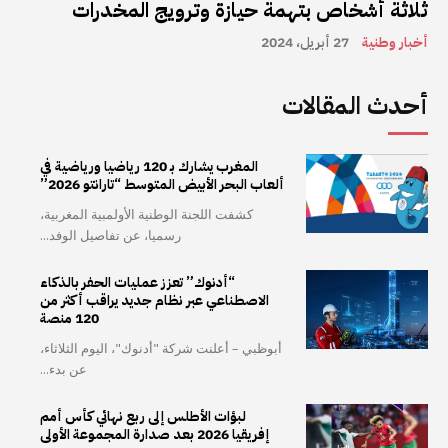
ثلاثة أشخاص بتهمة حيازة وترويج المخدرات
أخبار وطنية
27 أبريل، 2024
أحدث المقالات
المغرب يشارك بـ 120 رياضيا ورياضية في
ألعاب البحر الأبيض المتوسط “تارانتو 2026”
كشفت اللجنة الوطنية الأولمبية المغربية،
رسميا، عن تفاصيل الوفد...
“أدنوك” تعزز عمليات الحفر بالذكاء
الاصطناعي عبر نظام جديد يراقب أكثر من
120 منصة
أبوظبي – أعلنت شركة "أدنوك"، اليوم الثلاثاء،
عن بدء...
لبؤات الأطلس إلى ربع نهائي كأس أمم
إفريقيا 2026 بعد صدارة المجموعة الأولى