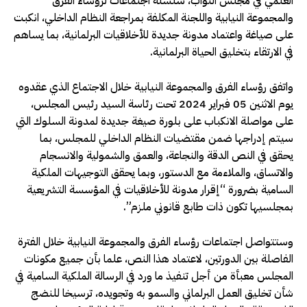
العلمي في مجلس النواب، سلسلة اجتماعات لرؤساء الفرق
والمجموعة النيابية واللجنة المكلفة بمراجعة النظام الداخلي، انكبت
على صياغة واعتماد مدونة جديدة للأخلاقيات البرلمانية، بما يساهم
في الارتقاء بتخليق الحياة البرلمانية.
واتفق رؤساء الفرق والمجموعة النيابية خلال الاجتماع الذي عقدوه
يوم الاثنين 05 فبراير 2024 تحت رئاسة السيد رئيس المجلس،
على مواصلة الانكباب على بلورة صيغة جديدة لمدونة السلوك التي
سيتم إدراجها ضمن مقتضيات النظام الداخلي للمجلس، بما
يحقق في النص الدقة والنجاعة، والعمق والشمولية والانسجام
والاتساق، والملاءمة مع الدستور، وبما يحقق التوجيهات الملكية
السامية بضرورة “إقرار مدونة للأخلاقيات في المؤسسة التشريعية
بمجلسيها تكون ذات طابع قانوني ملزم”.
وستتواصل اجتماعات رؤساء الفرق والمجموعة النيابية خلال الفترة
الفاصلة بين الدورتين، لاعتماد هذا النص، علما بأن جميع مكونات
المجلس معبأة من أجل تنفيذ ما ورد في الرسالة الملكية السامية في
شأن تخليق العمل البرلماني والسمو به وتجويده، ترسيخا للنضج