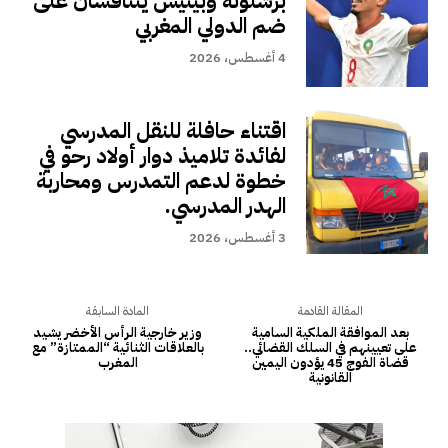
برشلونة وبيتيس يتنافسان على
ضم الدولي المغربي
4 أغسطس، 2026
اقتناء حافلة للنقل المدرسي
لفائدة تلاميذ دوار أولاد رحو في
خطوة لدعم التمدرس ومحاربة
الهدر المدرسي.
3 أغسطس، 2026
المقالة القادمة
المادة السابقة
بعد الموافقة الملكية السامية
وزير خارجية الرأس الأخضر يشيد
على تعيينهم في السلك القضائي..
بالعلاقات الثنائية “الممتازة” مع
قضاة الفوج 45 يؤدون اليمين
المغرب
القانونية