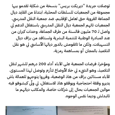
توصلات جريدة “ديريكت بريس” بنسخة من شكاية تقدمو بيها
مجموعة من الجمعيات للسلطات المحلية، ابتداءً من القايد ديال
الجماعة القروية حتى لعامل الإقليم، ضد جمعية النقل المدرسي.
الجمعيات تاتهم الجمعية ديال النقل المدرسي باستغلال الدعم لي
واصل لـ 70 مليون فالسنة من طرف الجماعة، وخدات كيران من
عند المبادرة الوطنية للتنمية البشرية وتستافد من بزاف ديال
التسهيلات، ولكن ما تاتقومش بالدور ديالها الأساسي لي هو نقل
التلاميذ بالمجان أو بمساهمة رمزية.
ومؤخرا، فرضات الجمعية على الآباء أداء 200 درهم للشهر لنقل
التلاميذ، وهو الشيء لي خلا الأوضاع تتأزم وتوصل لهذا المستوى.
الآباء مستائين بزاف من هاذ الوضعية، وقرروا يتوجهو للعمالة باش
يديرو وقفة احتجاجية ويوقفو هاذ الاستغلال، لي ولّى كيشوفو فيه
موالين الجمعيات بحال إلى شركات خاصة، والمكاتب ديالهم ما
تاتبدلش وديما نفس الوجوه.