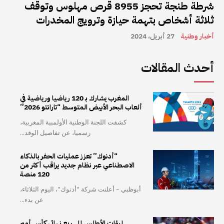
شرطة طنجة تحجز 8955 قرص مهلوس وتوقف
ثلاثة أشخاص بتهمة حيازة وترويج المخدرات
أخبار وطنية
27 أبريل، 2024
أحدث المقالات
المغرب يشارك بـ 120 رياضيا ورياضية في
ألعاب البحر الأبيض المتوسط “تارانتو 2026”
كشفت اللجنة الوطنية الأولمبية المغربية،
رسميا، عن تفاصيل الوفد...
“أدنوك” تعزز عمليات الحفر بالذكاء
الاصطناعي عبر نظام جديد يراقب أكثر من
120 منصة
أبوظبي – أعلنت شركة "أدنوك"، اليوم الثلاثاء،
عن بدء...
لبؤات الأطلس إلى ربع نهائي كأس أمم