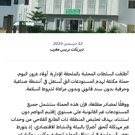
12 ديسمبر، 2024
ديريكت بريس مغرب
أطلقت السلطات المحلية بالملحقة الإدارية أولاد عزوز، اليوم،
حملة مكثفة لهدم المستودعات التي تُستغل في أنشطة صناعية
وحرفية بدون سند قانوني وبدون مراعاة لشروط السلامة.
ووفقًا لمصادر مطلعة، فإن هذه الحملة ستشمل جميع
المستودعات غير القانونية على مستوى إقليم النواصر دون
استثناء، بهدف تخليص المنطقة ذات الطابع الفلاحي من وحدات
غير مهيكلة تُلحق أضرارًا بالبيئة والنشاط الاقتصادي، إذ يتورط
بعض السماسرة في استنزاف الموارد لتحقيق مكاسب مالية غير