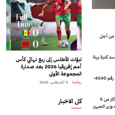
ت من أجل
د كدية برنة
لبؤات الأطلس إلى ربع نهائي كأس
أمم إفريقيا 2026 بعد صدارة
المجموعة الأولى
وقام الشخص المذكور بإيجاد معبر لمياه ورغة مستغلا بذلك علاقاته المتشعبة بالمنطقة عبر حفر معبرين تحت الطريقين الإقليميتين رقم 4540-
رياضة
4 أغسطس، 2026
واحتج عدد من ساكنة المنطقة من قيام البرلماني السابق والمنتمي لأحد أحزاب المعارضة بمد ضيعته الشخصية بقناة مائية تمتد لأكثر من 5
كل الاخبار
زير التجهيز