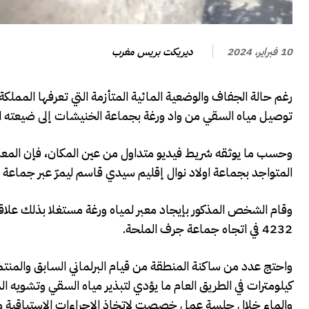
ديريكت بريس مغرب
10 فبراير، 2024
رغم حالة الجفاف والوضعية المائية المتأزمة التي تعرفها المم
توصيل مياه السقي من واد ورغة بجماعة الخنيشات إلى ضيعته ا
وحسب ما يوثقه شريط فيديو متداول من عين المكان، فإن المعني
المتواجد بجماعة اولاد نوال إقليم سيدي قاسم ليمرّ عبر جماعة ا
4232 في اتجاه جماعة جرف الملحة.
كيلومترات في الطريق العام ما يؤدي لتبذير مياه السقي وتشويه 
والماء خلال جلسة عمل خصصت لاتخاذ الاجراءات الاستباقية والم