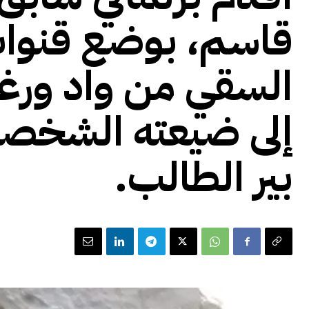
قاسم، بوضع قنوات
السقي من واد ورغ
إلى ضيعته الشخصي
بير الطالب.