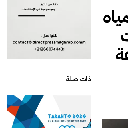
ياه
ة
ذات صلة