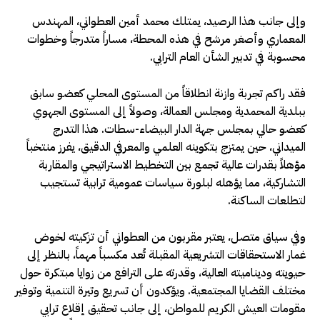
​وإلى جانب هذا الرصيد، يمتلك محمد أمين العطواني، المهندس
المعماري وأصغر مرشح في هذه المحطة، مساراً متدرجاً وخطوات
محسوبة في تدبير الشأن العام الترابي.
فقد راكم تجربة وازنة انطلاقاً من المستوى المحلي كعضو سابق
ببلدية المحمدية ومجلس العمالة، وصولاً إلى المستوى الجهوي
كعضو حالي بمجلس جهة الدار البيضاء-سطات. هذا التدرج
الميداني، حين يمتزج بتكوينه العلمي والمعرفي الدقيق، يفرز منتخباً
مؤهلاً بقدرات عالية تجمع بين التخطيط الاستراتيجي والمقاربة
التشاركية، مما يؤهله لبلورة سياسات عمومية ترابية تستجيب
لتطلعات الساكنة.​
وفي سياق متصل، يعتبر مقربون من العطواني أن تزكيته لخوض
غمار الاستحقاقات التشريعية المقبلة تُعد مكسباً مهماً، بالنظر إلى
حيويته وديناميته العالية، وقدرته على الترافع من زوايا مبتكرة حول
مختلف القضايا المجتمعية. ويؤكدون أن تسريع وتيرة التنمية وتوفير
مقومات العيش الكريم للمواطن، إلى جانب تحقيق إقلاع ترابي