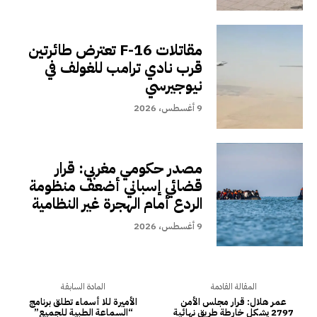
مقاتلات F-16 تعترض طائرتين
قرب نادي ترامب للغولف في
نيوجيرسي
9 أغسطس، 2026
مصدر حكومي مغربي: قرار
قضائي إسباني أضعف منظومة
الردع أمام الهجرة غير النظامية
9 أغسطس، 2026
المقالة القادمة
المادة السابقة
عمر هلال: قرار مجلس الأمن
الأميرة للا أسماء تطلق برنامج
2797 يشكل خارطة طريق نهائية
“السماعة الطبية للجميع”