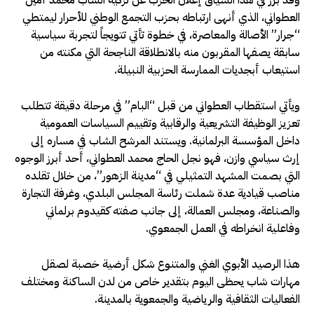
وقد برز في هذا السياق إعلان الحزب عن تزكية الشاب محمد أمين
العطواني، الذي أنهى ارتباطه بحزب التجمع الوطني للأحرار ليمتطي
“جرار” الأصالة والمعاصرة، في خطوة تأتي تتويجاً لتجربة سياسية
سابقة يصفها المقربون منه بالانطلاقة الناجحة التي مكنته من
استيعاب أبجديات الممارسة الحزبية النبيلة.
​ويأتي استقطاب العطواني من قبل “البام” في مرحلة دقيقة تتطلب
تعزيز الوظيفة التشريعية والرقابية وتقييم السياسات العمومية
داخل المؤسسة البرلمانية. ويستند المرشح الشاب في مساره إلى
إرث سياسي وازن، فهو نجل الحاج محمد العطواني، أحد أبرز الوجوه
التي بصمت المشهد التمثيلي في “مدينة الزهور”، من خلال تقلده
مناصب قيادية عدة شملت رئاسة المجلس البلدي، وغرفة التجارة
والصناعة، ومجلس العمالة، إلى جانب صفته كقيدوم برلماني
وفاعلية انخراطه في العمل الجمعوي.
هذا الرصيد الأبوي الغني والمتنوع شكل أرضية خصبة لصقل
مهارات شاب يحظى اليوم بتقدير خاص من لدن الساكنة ومختلف
الفعاليات الثقافية والرياضية والجمعوية بالمدينة.