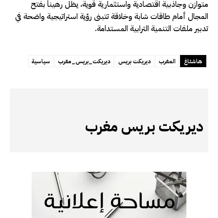
متوازن وجاذبية اقتصادية واستثمارية قوية، يظل رهيناً بفتح
المجال أمام طاقات شابة وخلاقة تتبنى رؤية استراتيجية واضحة في
تدبير ملفات التنمية الترابية المستدامة.
هاشتاغ
المغرب
ديريكت بريس
ديريكت_بريس_مغرب
سياسية
ديريكت بريس مغرب