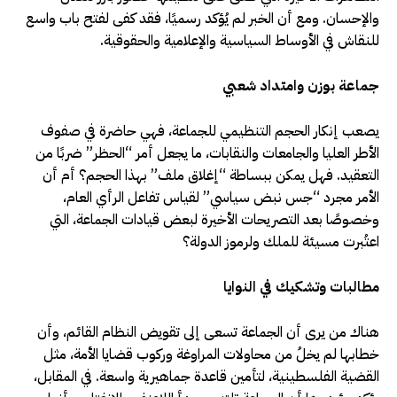
والإحسان. ومع أن الخبر لم يُؤكد رسميًا، فقد كفى لفتح باب واسع
للنقاش في الأوساط السياسية والإعلامية والحقوقية.
جماعة بوزن وامتداد شعبي
يصعب إنكار الحجم التنظيمي للجماعة، فهي حاضرة في صفوف
الأطر العليا والجامعات والنقابات، ما يجعل أمر “الحظر” ضربًا من
التعقيد. فهل يمكن ببساطة “إغلاق ملف” بهذا الحجم؟ أم أن
الأمر مجرد “جس نبض سياسي” لقياس تفاعل الرأي العام،
وخصوصًا بعد التصريحات الأخيرة لبعض قيادات الجماعة، التي
اعتُبرت مسيئة للملك ولرموز الدولة؟
مطالبات وتشكيك في النوايا
هناك من يرى أن الجماعة تسعى إلى تقويض النظام القائم، وأن
خطابها لم يخلُ من محاولات المراوغة وركوب قضايا الأمة، مثل
القضية الفلسطينية، لتأمين قاعدة جماهيرية واسعة. في المقابل،