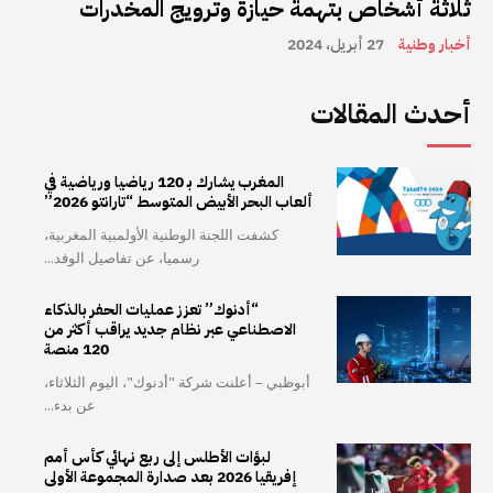
ثلاثة أشخاص بتهمة حيازة وترويج المخدرات
أخبار وطنية
27 أبريل، 2024
أحدث المقالات
المغرب يشارك بـ 120 رياضيا ورياضية في
ألعاب البحر الأبيض المتوسط “تارانتو 2026”
كشفت اللجنة الوطنية الأولمبية المغربية،
رسميا، عن تفاصيل الوفد...
“أدنوك” تعزز عمليات الحفر بالذكاء
الاصطناعي عبر نظام جديد يراقب أكثر من
120 منصة
أبوظبي – أعلنت شركة "أدنوك"، اليوم الثلاثاء،
عن بدء...
لبؤات الأطلس إلى ربع نهائي كأس أمم
إفريقيا 2026 بعد صدارة المجموعة الأولى