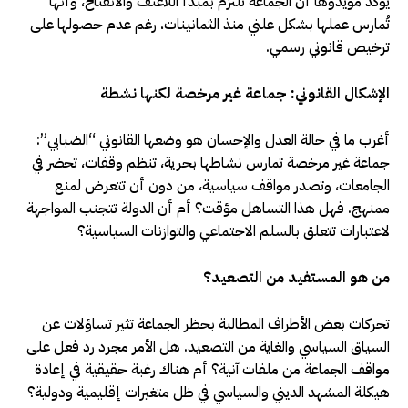
يؤكد مؤيدوها أن الجماعة تلتزم بمبدأ اللاعنف والانفتاح، وأنها
تُمارس عملها بشكل علني منذ الثمانينات، رغم عدم حصولها على
ترخيص قانوني رسمي.
الإشكال القانوني: جماعة غير مرخصة لكنها نشطة
أغرب ما في حالة العدل والإحسان هو وضعها القانوني “الضبابي”:
جماعة غير مرخصة تمارس نشاطها بحرية، تنظم وقفات، تحضر في
الجامعات، وتصدر مواقف سياسية، من دون أن تتعرض لمنع
ممنهج. فهل هذا التساهل مؤقت؟ أم أن الدولة تتجنب المواجهة
لاعتبارات تتعلق بالسلم الاجتماعي والتوازنات السياسية؟
من هو المستفيد من التصعيد؟
تحركات بعض الأطراف المطالبة بحظر الجماعة تثير تساؤلات عن
السياق السياسي والغاية من التصعيد. هل الأمر مجرد رد فعل على
مواقف الجماعة من ملفات آنية؟ أم هناك رغبة حقيقية في إعادة
هيكلة المشهد الديني والسياسي في ظل متغيرات إقليمية ودولية؟