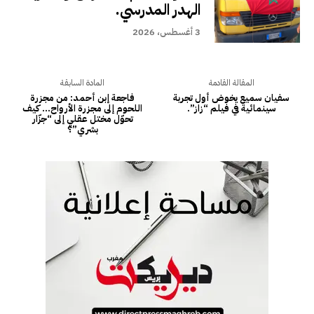
الهدر المدرسي.
3 أغسطس، 2026
المقالة القادمة
المادة السابقة
سفيان سميع يخوض أول تجربة
فاجعة إبن أحمد: من مجزرة
سينمائية في فيلم “زاز”.
اللحوم إلى مجزرة الأرواح… كيف
تحوّل مختل عقلي إلى “جزّار
بشري”؟