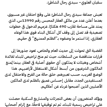
سفيان العلوي– سيدي رحال الشاطئ.
تعيش جماعة سيدي رحال الشاطئ على وقع احتقان غير مسبوق،
بعدما أعلن عدد من مالكي العقار المحبس رقم 13990س، الذي
يمتد على مساحة تقارب 490 هكتارًا، عزمهم الدخول في خطوات
تصعيدية قد تصل إلى وقف كل أشكال البناء فوق هذا الوعاء
العقاري، إذا استمر ما وصفوه بـ”الظلم الممنهج” في حقهم.
القضية التي تحولت إلى حديث العام والخاص، تعود جذورها إلى
قرارات متناقضة من السلطات، حيث تم منح تراخيص للبناء لفائدة
أشخاص وهيئات لا يملكون أي حقوق أصلية في العقار، بينما يُمنع
المالكـون الشرعيون من أبسط أشكال الاستغلال لأراضيهم. هذا
الوضع الغريب، حسب تعبيرهم، خلق حالة من الفرح والاحتفال لدى
المستفيدين الجدد، مقابل إحساس عميق بالظلم لدى المالكين
الأصليين الذين أصبحوا غرباء عن أملاكهم.
ويؤكد المتضررون أن بعض التجزئات والمشاريع السكنية حصلت
على تراخيص رسمية للبناء، ثم تم توقيفها لاحقًا، مع إلزام أصحابها