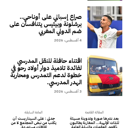
صراع إسباني على أوناحي..
برشلونة وبيتيس يتنافسان على
ضم الدولي المغربي
4 أغسطس، 2026
اقتناء حافلة للنقل المدرسي
لفائدة تلاميذ دوار أولاد رحو في
خطوة لدعم التمدرس ومحاربة
الهدر المدرسي.
3 أغسطس، 2026
المقالة القادمة
المادة السابقة
بعد نشرها صورة وتدوينة مسيئة
جدلي : على السيناريست أن
للذات الإلهية… المغاربة يطالبون
يكتب من نبض المجتمع لا من
بأقصى العقوبات والنيابة العامة
ثقافات مستوردة.