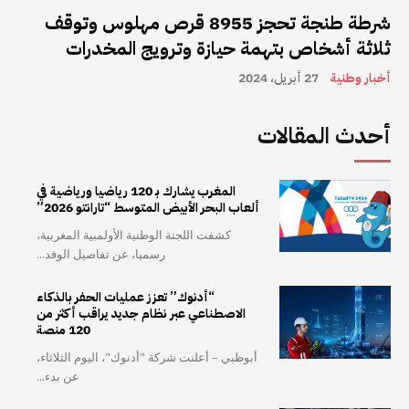
شرطة طنجة تحجز 8955 قرص مهلوس وتوقف
ثلاثة أشخاص بتهمة حيازة وترويج المخدرات
أخبار وطنية
27 أبريل، 2024
أحدث المقالات
المغرب يشارك بـ 120 رياضيا ورياضية في
ألعاب البحر الأبيض المتوسط “تارانتو 2026”
كشفت اللجنة الوطنية الأولمبية المغربية،
رسميا، عن تفاصيل الوفد...
“أدنوك” تعزز عمليات الحفر بالذكاء
الاصطناعي عبر نظام جديد يراقب أكثر من
120 منصة
أبوظبي – أعلنت شركة "أدنوك"، اليوم الثلاثاء،
عن بدء...