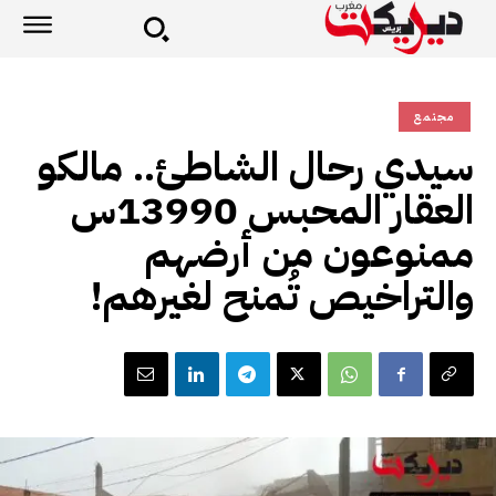
مجتمع
سيدي رحال الشاطئ.. مالكو
العقار المحبس 13990س
ممنوعون من أرضهم
والتراخيص تُمنح لغيرهم!