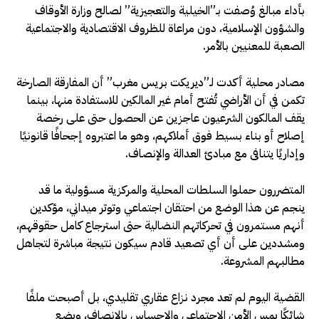
بأداء مبالغ وُصفت بـ”الخيلية والتعجيزية” لصالح وزارة الأوقاف
والشؤون الإسلامية، دون مراعاة للظروف الاقتصادية والاجتماعية
الصعبة للمعنيين بالأمر.
مصادر محلية أكدت لـ”ديريكت بريس مغرب” أن المفارقة الصارخة
تكمن في أن الأراضي تُفتح أمام غير المالكين للاستفادة منها، بينما
يقف المالكون الشرعيون عاجزين عن الحصول حتى على رخصة
إصلاح أو بناء بسيط فوق أملاكهم، وهو ما اعتبروه إجحافًا قانونيًا
وإداريًا يتنافى مع مبادئ العدالة والإنصاف.
المتضررون حملوا السلطات المحلية والمركزية مسؤولية ما قد
ينجم عن هذا الوضع من احتقان اجتماعي وتوتر ميداني، مؤكدين
أنهم مستمرون في تحركاتهم النضالية حتى استرجاع كامل حقوقهم،
ومشددين على أن أي تصعيد قادم سيكون نتيجة مباشرة لتجاهل
مطالبهم المشروعة.
القضية اليوم لم تعد مجرد نزاع عقاري تقليدي، بل أصبحت ملفًا
شائكًا يمس الأمن الاجتماعي والإحساس بالإنصاف، ويضع