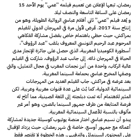
رمضان، تبعها الإعلان عن تعميم فيلمه “عمي” يوم الأحد 15
رمضان على الساعة التاسعة والنصف ليلا.
و يُعد فيلم “عمي” ثاني أفلام عباسي الروائية الطويلة، وهو من
إنتاج سنة 2017. عُرض لأول مرة في المهرجان الدولي للفيلم
بمراكش، حيث حظي باهتمام خاص بفضل مشاركة الفكاهي
المرحوم عبد الرحيم التونسي المعروف بلقب “عبد الرؤوف”،
أسطورة الكوميديا المغربية، الذي حصل على جائزة الإنجاز مدى
الحياة في المهرجان ذاته. إلى جانب عبد الرؤوف، شاركت في الفيلم
عالية الركاب، واحدة من أبرز نجمات المغرب في مجال التمثيل، والتي
وصفها المخرج عباسي بحمامة السينما المغربية.
بعد عرضه في مراكش، جاب الفيلم العديد من المهرجانات
السينمائية الدولية، كما بُث على عدة قنوات مغربية وعربية، لكن
المثير للاهتمام أنه تمت دبلجته إلى اللغة الصينية، مما أتاح له
فرصة المتابعة من طرف جمهور السينما بالصين، وهو أمر غير
مألوف بالنسبة للأعمال السينمائية المغربية.
يبدو أن نسيم عباسي اختار منصة يوتيوب كوسيلة جديدة لمشاركة
أعماله مع جمهور أوسع، خاصة في شهر رمضان، حيث يزداد الإقبال
على المحتوى السينمائي والترفيهي. هذه الخطوة لا تقتصر فقط