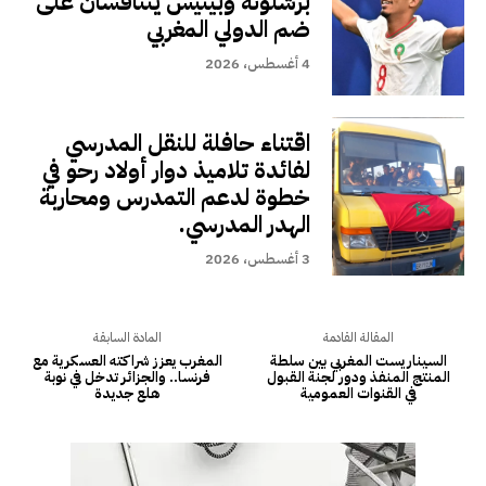
برشلونة وبيتيس يتنافسان على
ضم الدولي المغربي
4 أغسطس، 2026
اقتناء حافلة للنقل المدرسي
لفائدة تلاميذ دوار أولاد رحو في
خطوة لدعم التمدرس ومحاربة
الهدر المدرسي.
3 أغسطس، 2026
المقالة القادمة
المادة السابقة
السيناريست المغربي بين سلطة
المغرب يعزز شراكته العسكرية مع
المنتج المنفذ ودور لجنة القبول
فرنسا.. والجزائر تدخل في نوبة
في القنوات العمومية
هلع جديدة