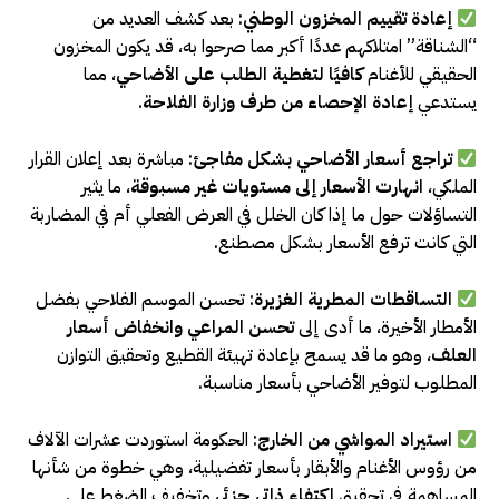
إعادة تقييم المخزون الوطني
: بعد كشف العديد من
“الشناقة” امتلاكهم عددًا أكبر مما صرحوا به، قد يكون المخزون
الحقيقي للأغنام
كافيًا لتغطية الطلب على الأضاحي
، مما
يستدعي
إعادة الإحصاء من طرف وزارة الفلاحة
.
تراجع أسعار الأضاحي بشكل مفاجئ
: مباشرة بعد إعلان القرار
الملكي،
انهارت الأسعار إلى مستويات غير مسبوقة
، ما يثير
التساؤلات حول ما إذا كان الخلل في العرض الفعلي أم في المضاربة
التي كانت ترفع الأسعار بشكل مصطنع.
التساقطات المطرية الغزيرة
: تحسن الموسم الفلاحي بفضل
الأمطار الأخيرة، ما أدى إلى
تحسن المراعي وانخفاض أسعار
العلف
، وهو ما قد يسمح بإعادة تهيئة القطيع وتحقيق التوازن
المطلوب لتوفير الأضاحي بأسعار مناسبة.
استيراد المواشي من الخارج
: الحكومة استوردت عشرات الآلاف
من رؤوس الأغنام والأبقار بأسعار تفضيلية، وهي خطوة من شأنها
المساهمة في تحقيق
اكتفاء ذاتي جزئي
وتخفيف الضغط على