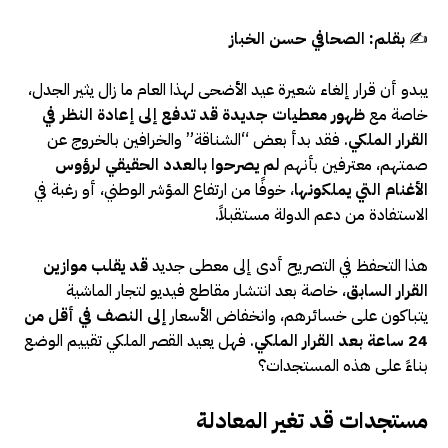
✍
بقلم: الصحافي حسن الخباز
يبدو أن قرار إلغاء شعيرة عيد الأضحى لهذا العام ما زال يثير الجدل،
خاصة مع
ظهور معطيات جديدة قد تدفع إلى إعادة النظر في
القرار الملكي
. فقد بدأ بعض “الشناقة” والخرافين بالخروج عن
صمتهم، معترفين بأنهم
لم يصرحوا بالعدد الحقيقي لرؤوس
الأغنام التي يملكونها
، خوفًا من ارتفاع المؤشر الوطني، أو رغبة في
الاستفادة من دعم الدولة مستقبلاً.
هذا التحفظ في التصريح أدى إلى معطى جديد
قد يقلب موازين
القرار السابق
، خاصة بعد انتشار مقاطع فيديو لتجار الماشية
يتباكون على خسائرهم، وانخفاض الأسعار
إلى النصف في أقل من
24 ساعة بعد القرار الملكي
. فهل يعيد القصر الملكي تقييم الوضع
بناءً على هذه المستجدات؟
مستجدات قد تغير المعادلة