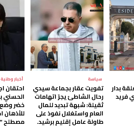
سياسة
أخبار وطنية
قة بدار
تفويت عقار بجماعة سيدي
احتقان اج
ي فريد
رحال الشاطئ يجرّ اتهامات
الحسني بع
ثقيلة: شبهة تبديد للمال
خضر وضع ح
العام واستغلال نفوذ على
للأذهان ا
طاولة عامل إقليم برشيد.
مصطلح “