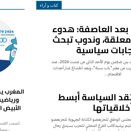
كتاب و آراء
 بعد العاصفة: هدوء
 معلقة، وندوب تبحث
جابات سياسية
ياسين حجي صراع الروايات بين ضفتين يوم الأحد الثاني من غشت 2026، عند
رب من معبر "باب سبتة"، وبعد انقشاع غبار أحداث
الاقتحام...
تقد السياسة أبسط
ورياضية
خلاقياتها
الأبيض ا
مجلس الوطني للحزبعضو الكتابة الجهوية للحزبعضو
كشفت اللجنة ا
إقليم برشيدكاتب الفرع المحلي للحزب بسيدي رحال
رسميا،