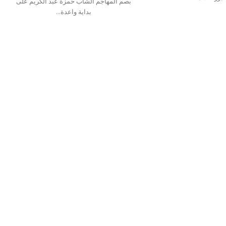
بصم المهاجم الشاب حمزة عبد الكريم على
بداية واعدة...
اقرأ المزيد
اقرأ المزيد