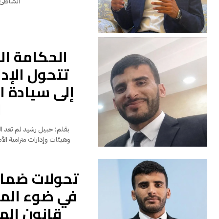
الشاطئ ربما سأبدو متشدداً أو قاسيا
الحكامة ال
تتحول الإد
إلى سيادة ا
ا
بقلم: حبيل
وهيئات وإدارات مترامية الأ
تحولات ضمان
في ضوء الما
قانون الم