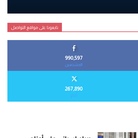
تابعونا على مواقع التواصل
990,597
المشجعين
267,890
أتباع