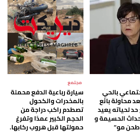
مجتمع
تماعي بالحي
سيارة رباعية الدفع محملة
د محاولة بائع
بالمخدرات والكحول
د لحياته يعيد
تصطدم راكب دراجة من
حداث الحسيمة و
الحجم الكبير عمدًا وتفرغ
طحن مو”
حمولتها قبل هروب ركابها.