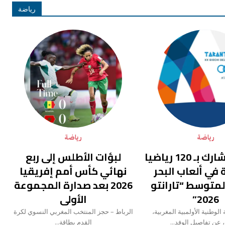
رياضة
رياضة
رياضة
المغرب يشارك بـ 120 رياضيا
لبؤات الأطلس إلى ربع
 في ألعاب البحر
نهائي كأس أمم إفريقيا
لمتوسط “تارانتو
2026 بعد صدارة المجموعة
2026”
الأولى
لوطنية الأولمبية المغربية،
الرباط – حجز المنتخب المغربي النسوي لكرة
 عن تفاصيل الوفد...
القدم بطاقة...