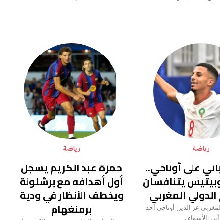
اقرأ المزيد
اقرأ المزيد
رياضة
رياضة
اني على أوناحي..
حمزة عبد الكريم يسجل
وبيتيس يتنافسان
أول أهدافه مع برشلونة
الدولي المغربي
ويخطف الأنظار في ودية
برمنغهام
لمغربي عز الدين أوناحي أحد
أبرز الأسماء...