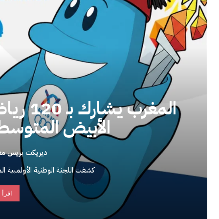
المغرب 
الأبيض المتوسط “تار
ديريكت بريس م
كشفت اللجنة الوطنية الأولمبية ال
اقرأ 