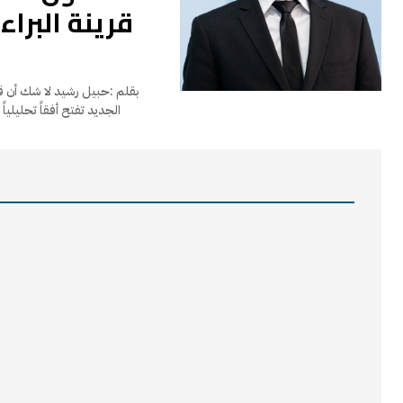
قرينة البرا
بقلم :حبيل رش
الجديد تفتح أفقاً تحليليا