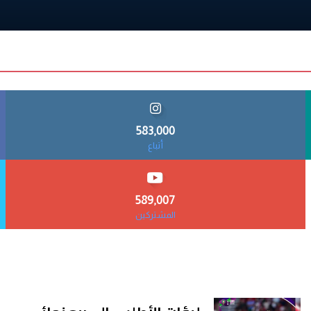
583,000
أتباع
589,007
المشتركين