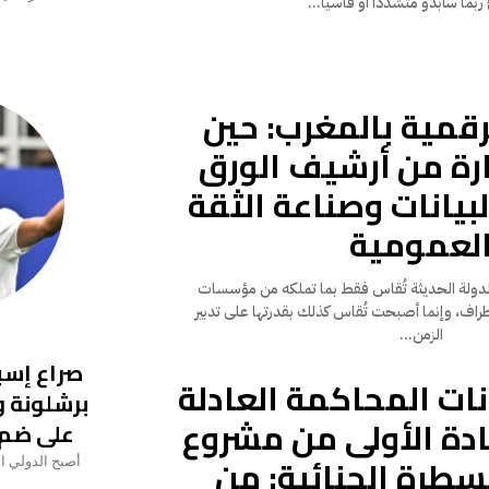
ً...
رقمية بالمغرب: حين
ارة من أرشيف الورق
لبيانات وصناعة الثقة
لعمومية
 رشيد لم تعد الدولة الحديثة تُقاس فقط بما تملكه من مؤسسات
طراف، وإنما أصبحت تُقاس كذلك بقدرتها على تدبير
الزمن...
صراع إسب
ات المحاكمة العادلة
برشلونة 
دة الأولى من مشروع
على ضم 
سطرة الجنائية: من
أصبح الدولي ا